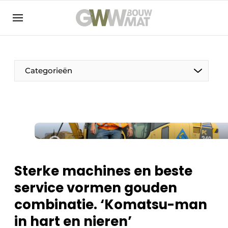
NL
EN
Categorieën
De Pen
Vrouw in de bouw
Sterke machines en beste
service vormen gouden
combinatie. ‘Komatsu-man
in hart en nieren’