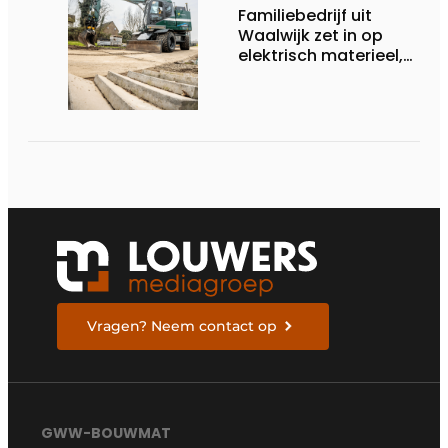
Familiebedrijf uit
Waalwijk zet in op
elektrisch materieel,
maar blijft nuchter
over tempo, techniek
en rendement
Vragen? Neem contact op
GWW-BOUWMAT