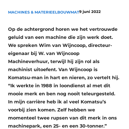
9 juni 2022
MACHINES & MATERIEEL
BOUWMAT
Op de achtergrond horen we het vertrouwde
geluid van een machine die zijn werk doet.
We spreken Wim van Wijncoop, directeur-
eigenaar bij W. van Wijncoop
Duurzaamheid & Innovatie
Machineverhuur, terwijl hij zijn rol als
Fundering
machinist uitoefent. Van Wijncoop is
Komatsu-man in hart en nieren, zo vertelt hij.
Kopen/Huren/Leasen
“Ik werkte in 1988 in loondienst al met dit
Sloop & Recycling
mooie merk en ben nog nooit teleurgesteld.
In mijn carrière heb ik al veel Komatsu’s
Bouwtransport
voorbij zien komen. Zelf hebben we
momenteel twee rupsen van dit merk in ons
Machines & Materieel
machinepark, een 25- en een 30-tonner.”