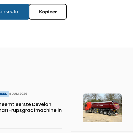
LinkedIn
Kopieer
IEEL
8 JULI 2026
neemt eerste Develon
art-rupsgraafmachine in