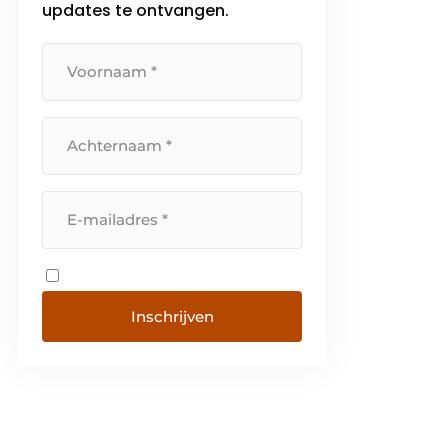
updates te ontvangen.
branche waarin machines
alsmaar schoner worden en
leveren in de energietransitie
ondertussen […]
Inschrijven