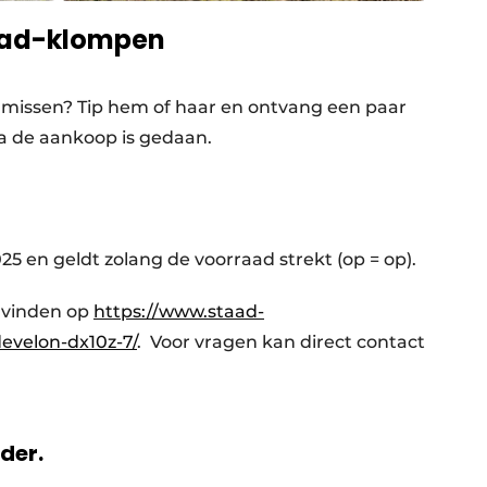
taad-klompen
g missen? Tip hem of haar en ontvang een paar
a de aankoop is gedaan.
25 en geldt zolang de voorraad strekt (op = op).
e vinden op
https://www.staad-
evelon-dx10z-7/
. Voor vragen kan direct contact
rder.