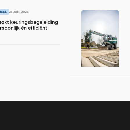
IEEL
23 JUNI 2026
aakt keuringsbegeleiding
soonlijk én efficiënt