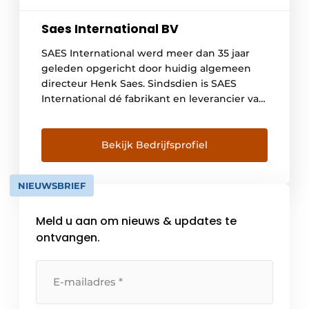
Saes International BV
SAES International werd meer dan 35 jaar
geleden opgericht door huidig algemeen
directeur Henk Saes. Sindsdien is SAES
International dé fabrikant en leverancier van
uitrustingsstukken voor recycling, sloop en
grondverzet. Onze historie in vogelvlucht…
In 1982 begon Henk Saes met de productie
Bekijk Bedrijfsprofiel
van staalconstructies, voornamelijk
graafbakken, laadbakken, vorkenborden en
NIEUWSBRIEF
verlengstelen. Kenmerkend waren de eigen,
vooruitlopende […]
Meld u aan om nieuws & updates te
ontvangen.