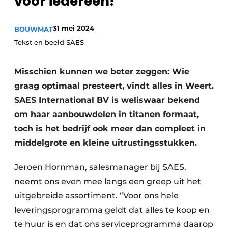
voor iedereen!
31 mei 2024
BOUWMAT
Tekst en beeld SAES
Misschien kunnen we beter zeggen: Wie
graag optimaal presteert, vindt alles in Weert.
Duurzaamheid & Innovatie
SAES International BV is weliswaar bekend
om haar aanbouwdelen in titanen formaat,
Fundering
toch is het bedrijf ook meer dan compleet in
Kopen/Huren/Leasen
middelgrote en kleine uitrustingsstukken.
Sloop & Recycling
Jeroen Hornman, salesmanager bij SAES,
neemt ons even mee langs een greep uit het
Bouwtransport
uitgebreide assortiment. “Voor ons hele
leveringsprogramma geldt dat alles te koop en
Machines & Materieel
te huur is en dat ons serviceprogramma daarop