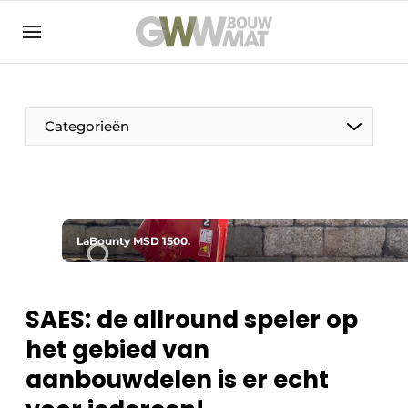
NL
EN
Categorieën
De Pen
LaBounty MSD 1500.
Vrouw in de bouw
SAES: de allround speler op
het gebied van
aanbouwdelen is er echt