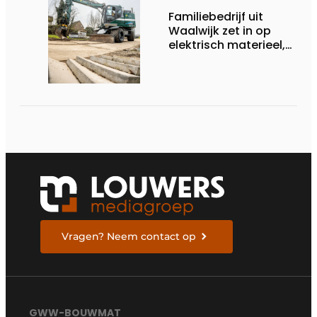
Familiebedrijf uit
Waalwijk zet in op
elektrisch materieel,
maar blijft nuchter
over tempo, techniek
en rendement
Vragen? Neem contact op
GWW-BOUWMAT