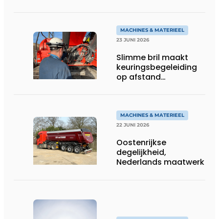
rupsgraafmachine in
gebruik
MACHINES & MATERIEEL
23 JUNI 2026
Slimme bril maakt
keuringsbegeleiding
op afstand
persoonlijk én
efficiënt
MACHINES & MATERIEEL
22 JUNI 2026
Oostenrijkse
degelijkheid,
Nederlands maatwerk