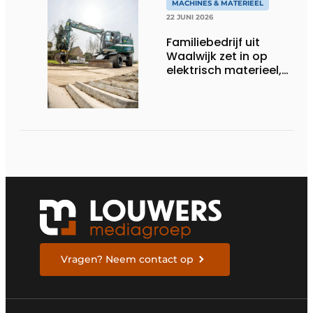
MACHINES & MATERIEEL
22 JUNI 2026
Familiebedrijf uit
Waalwijk zet in op
elektrisch materieel,
maar blijft nuchter
over tempo, techniek
en rendement
Vragen? Neem contact op