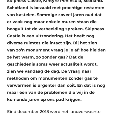
Skipness Castle, Kintyre Peninsula, Scotland.
Schotland is bezaaid met prachtige restanten
van kastelen. Sommige zoveel jaren oud dat
er vaak nog maar enkele muren staan die
hooguit tot de verbeelding spreken. Skipness
Castle is een uitzondering. Het heeft nog
diverse ruimtes die intact zijn. Bij het zien
Duurzaamheid & Innovatie
van zo’n monument vraag je je af: hoe hielden
ze het warm, zo zonder gas? Dat de
Fundering
geschiedenis soms weer actualiteit wordt,
Kopen/Huren/Leasen
zien we vandaag de dag. De vraag naar
methoden om monumenten zonder gas te
Sloop & Recycling
verwarmen is urgenter dan ooit. En dat is nog
maar één van de problemen die wij in de
Bouwtransport
komende jaren op ons pad krijgen.
Machines & Materieel
Eind december 2018 werd het langverwachte