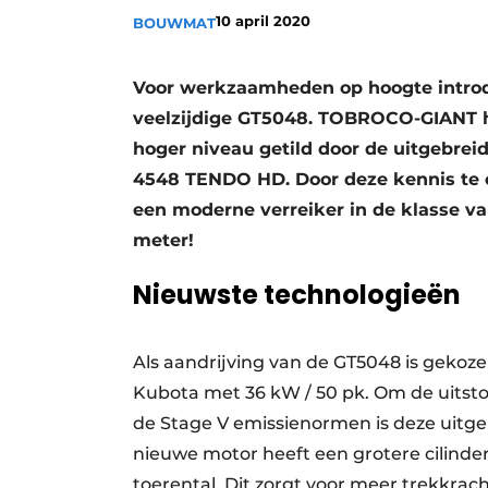
10 april 2020
BOUWMAT
Voor werkzaamheden op hoogte intr
veelzijdige GT5048. TOBROCO-GIANT h
hoger niveau getild door de uitgebreid
4548 TENDO HD. Door deze kennis te 
een moderne verreiker in de klasse v
meter!
Nieuwste technologieën
Als aandrijving van de GT5048 is gekoz
Kubota met 36 kW / 50 pk. Om de uitst
de Stage V emissienormen is deze uitger
nieuwe motor heeft een grotere cilinde
toerental. Dit zorgt voor meer trekkrac