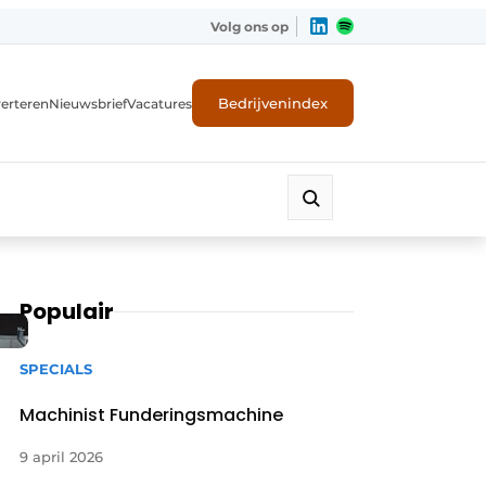
Volg ons op
Bedrijvenindex
erteren
Nieuwsbrief
Vacatures
Populair
SPECIALS
Machinist Funderingsmachine
9 april 2026