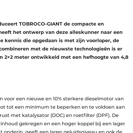
oduceert TOBROCO-GIANT de compacte en
eeft het ontwerp van deze alleskunner naar een
e kennis die opgedaan is met zijn voorloper, de
combineren met de nieuwste technologieën is er
an 2×2 meter ontwikkeld met een hefhoogte van 4,8
en voor een nieuwe en 10% sterkere dieselmotor van
oot tot een minimum te beperken en te voldoen aan
ust met katalysator (DOC) en roetfilter (DPF). De
rinhoud gekregen en een hoger koppel bij een lager
ht onderin, geeft een lager geluidsniveau en ook de