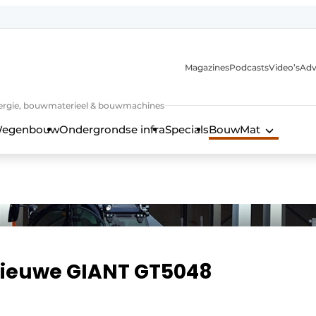
Magazines
Podcasts
Video’s
Adv
 energie, bouwmaterieel & bouwmachines
egenbouw
Ondergrondse infra
Specials
BouwMat
 nieuwe GIANT GT5048