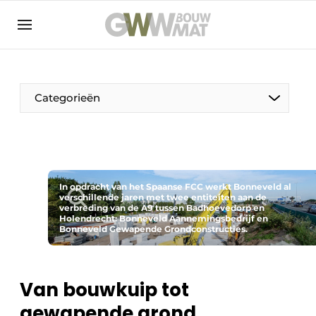
NL
EN
Categorieën
De Pen
In opdracht van het Spaanse FCC werkt Bonneveld al
Vrouw in de bouw
verschillende jaren met twee entiteiten aan de
verbreding van de A9 tussen Badhoevedorp en
Holendrecht: Bonneveld Aannemingsbedrijf en
Bonneveld Gewapende Grondconstructies.
Van bouwkuip tot
gewapende grond