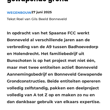
27 juni 2025
WEGENBOUW
Tekst Roel van Gils Beeld Bonneveld
In opdracht van het Spaanse FCC werkt
Bonneveld al verschillende jaren aan de
Duurzaamheid & Innovatie
verbreding van de A9 tussen Badhoevedorp
en Holendrecht. Het familiebedrijf uit
Fundering
Bunschoten is op het project met niet één,
maar met twee entiteiten actief: Bonneveld
Kopen/Huren/Leasen
Aannemingsbedrijf en Bonneveld Gewapende
Sloop & Recycling
Grondconstructies. Beide entiteiten opereren
volledig zelfstandig, pakken een deelproject
Bouwtransport
volledig van A tot Z op en maken zo nu en
dan dankbaar gebruik van elkaars expertise.
Machines & Materieel