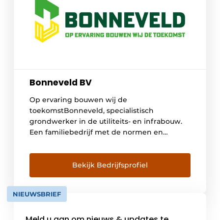
Bonneveld BV
Op ervaring bouwen wij de
toekomstBonneveld, specialistisch
grondwerker in de utiliteits- en infrabouw.
Een familiebedrijf met de normen en
waarden die daarbij komen kijken. Niet
alleen een uitvoerder, maar een echte
partner. Want bij Bonneveld kijken we
Bekijk Bedrijfsprofiel
verder dan de aanvraag op papier. We
denken mee, zijn zorgvuldig, hebben oog
NIEUWSBRIEF
voor de langetermijnvisie en zijn […]
Meld u aan om nieuws & updates te