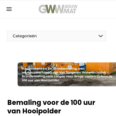
NL
EN
Categorieën
De Pen
Raaijmakers en Zn. Bronbemaling, een
Vrouw in de bouw
werkmaatschappij van Van Tongeren Watertechniek –
Bronbemaling.com zorgde voor droge voeten tijdens de
100 uur van Hooipolder.
Bemaling voor de 100 uur
van Hooipolder