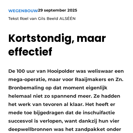
29 september 2025
WEGENBOUW
Tekst Roel van Gils Beeld ALSÉÉN
Kortstondig, maar
effectief
Duurzaamheid & Innovatie
Fundering
De 100 uur van Hooipolder was weliswaar een
mega-operatie, maar voor Raaijmakers en Zn.
Kopen/Huren/Leasen
Bronbemaling op dat moment eigenlijk
helemaal niet zo spannend meer. Ze hadden
Sloop & Recycling
het werk van tevoren al klaar. Het heeft er
Bouwtransport
mede toe bijgedragen dat de inschuifactie
succesvol is verlopen, want dankzij hun vier
Machines & Materieel
deepwellbronnen was het zandpakket onder