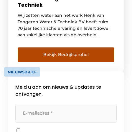
Techniek
Wij zetten water aan het werk Henk van
Tongeren Water & Techniek BV heeft ruim
70 jaar technische ervaring en levert zowel
aan zakelijke klanten als de overheid
veelzijdige oplossingen op het gebied van
water en techniek. Wij zetten water aan het
werk om grote infra-, bouw- en
Bekijk Bedrijfsprofiel
waterprojecten in beweging te krijgen,
overheden te […]
NIEUWSBRIEF
Meld u aan om nieuws & updates te
ontvangen.