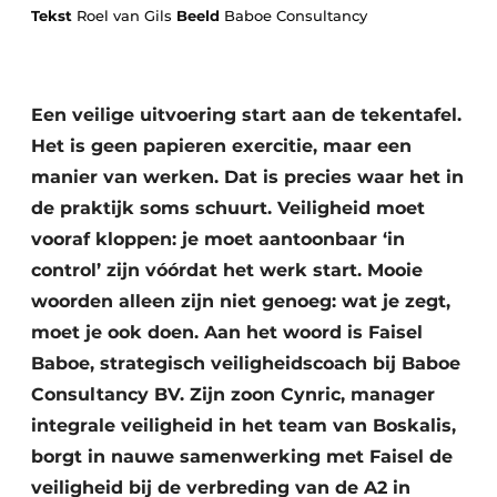
Tekst
Roel van Gils
Beeld
Baboe Consultancy
Een veilige uitvoering start aan de tekentafel.
Het is geen papieren exercitie, maar een
manier van werken. Dat is precies waar het in
de praktijk soms schuurt. Veiligheid moet
Duurzaamheid & Innovatie
vooraf kloppen: je moet aantoonbaar ‘in
Fundering
control’ zijn vóórdat het werk start. Mooie
woorden alleen zijn niet genoeg: wat je zegt,
Kopen/Huren/Leasen
moet je ook doen. Aan het woord is Faisel
Sloop & Recycling
Baboe, strategisch veiligheidscoach bij Baboe
Consultancy BV. Zijn zoon Cynric, manager
Bouwtransport
integrale veiligheid in het team van Boskalis,
borgt in nauwe samenwerking met Faisel de
Machines & Materieel
veiligheid bij de verbreding van de A2 in