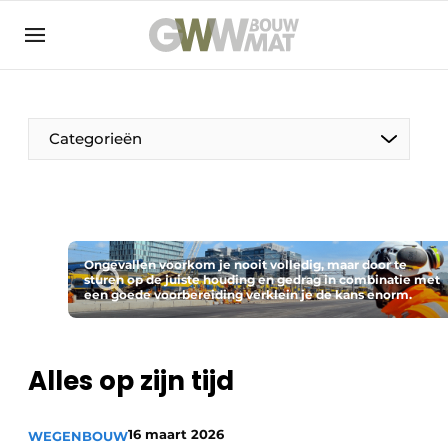
NL
EN
Categorieën
De Pen
Ongevallen voorkom je nooit volledig, maar door te
Vrouw in de bouw
sturen op de juiste houding en gedrag in combinatie met
een goede voorbereiding verklein je de kans enorm.
Alles op zijn tijd
16 maart 2026
WEGENBOUW