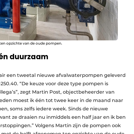
 ten opzichte van de oude pompen.
 én duurzaam
tair een tweetal nieuwe afvalwaterpompen geleverd
250.40. “De keuze voor deze type pompen is
lega’s”, zegt Martin Post, objectbeheerder van
rleden moest ik één tot twee keer in de maand naar
en, soms zelfs iedere week. Sinds de nieuwe
 want ze draaien nu inmiddels een half jaar en ik ben
erstoppingen.” Volgens Martin zijn de pompen ook
is met de helft afgenomen ten opzichte van de oude