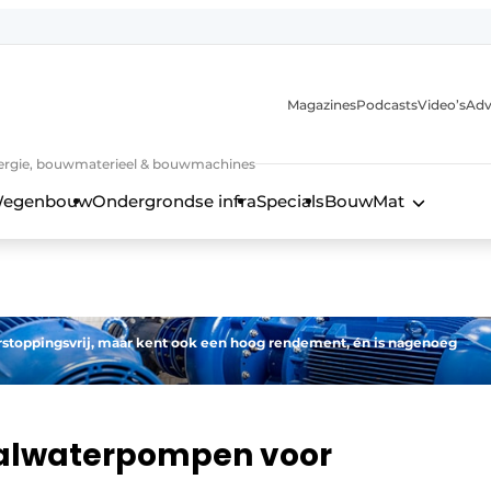
Magazines
Podcasts
Video’s
Adv
 energie, bouwmaterieel & bouwmachines
egenbouw
Ondergrondse infra
Specials
BouwMat
erstoppingsvrij, maar kent ook een hoog rendement, én is nagenoeg
valwaterpompen voor