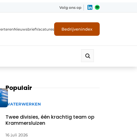
Volg ons op
Bedrijvenindex
erteren
Nieuwsbrief
Vacatures
Populair
WATERWERKEN
Twee divisies, één krachtig team op
Krammersluizen
16 juli 2026