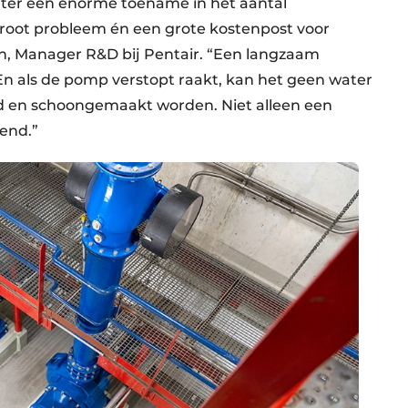
hter een enorme toename in het aantal
groot probleem én een grote kostenpost voor
, Manager R&D bij Pentair. “Een langzaam
n als de pomp verstopt raakt, kan het geen water
 en schoongemaakt worden. Niet alleen een
vend.”