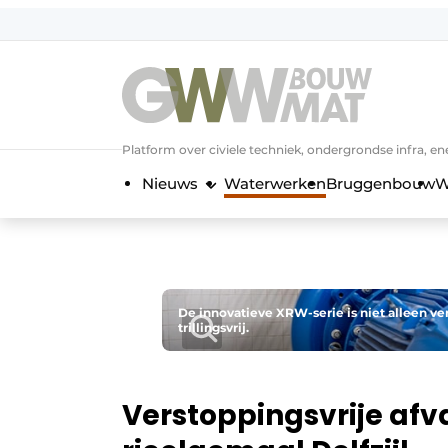
NL
EN
Platform over civiele techniek, ondergrondse infra,
Nieuws
Waterwerken
Bruggenbouw
W
De innovatieve XRW-serie is niet alleen v
trillingsvrij.
Verstoppingsvrije af