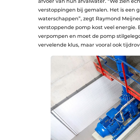
afvoer van hun afvalwater. “We zien ec
verstoppingen bij gemalen. Het is een 
waterschappen”, zegt Raymond Meijnen
verstoppende pomp kost veel energie. E
verpompen en moet de pomp stilgelegd
vervelende klus, maar vooral ook tijdro