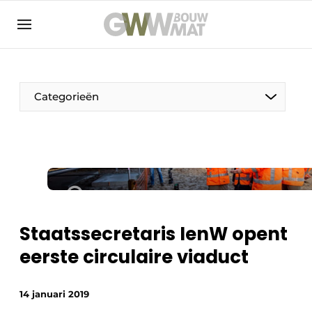
NL
EN
Categorieën
De Pen
Vrouw in de bouw
Staatssecretaris IenW opent
eerste circulaire viaduct
14 januari 2019