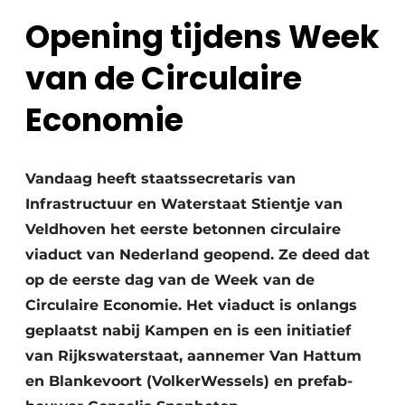
Opening tijdens Week
van de Circulaire
Economie
Duurzaamheid & Innovatie
Vandaag heeft staatssecretaris van
Infrastructuur en Waterstaat Stientje van
Fundering
Veldhoven het eerste betonnen circulaire
Kopen/Huren/Leasen
viaduct van Nederland geopend. Ze deed dat
op de eerste dag van de Week van de
Sloop & Recycling
Circulaire Economie. Het viaduct is onlangs
geplaatst nabij Kampen en is een initiatief
Bouwtransport
van Rijkswaterstaat, aannemer Van Hattum
Machines & Materieel
en Blankevoort (VolkerWessels) en prefab-