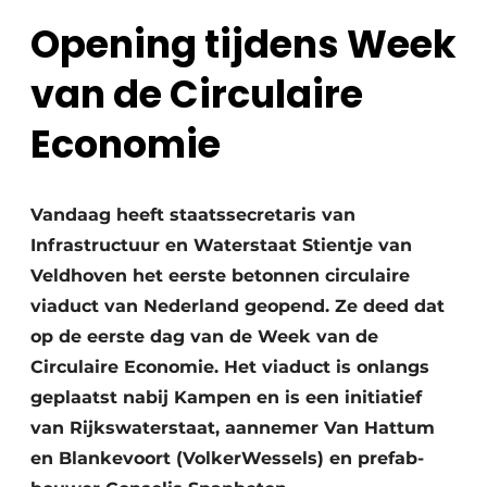
Opening tijdens Week
van de Circulaire
Economie
Duurzaamheid & Innovatie
Vandaag heeft staatssecretaris van
Infrastructuur en Waterstaat Stientje van
Fundering
Veldhoven het eerste betonnen circulaire
Kopen/Huren/Leasen
viaduct van Nederland geopend. Ze deed dat
op de eerste dag van de Week van de
Sloop & Recycling
Circulaire Economie. Het viaduct is onlangs
geplaatst nabij Kampen en is een initiatief
Bouwtransport
van Rijkswaterstaat, aannemer Van Hattum
Machines & Materieel
en Blankevoort (VolkerWessels) en prefab-