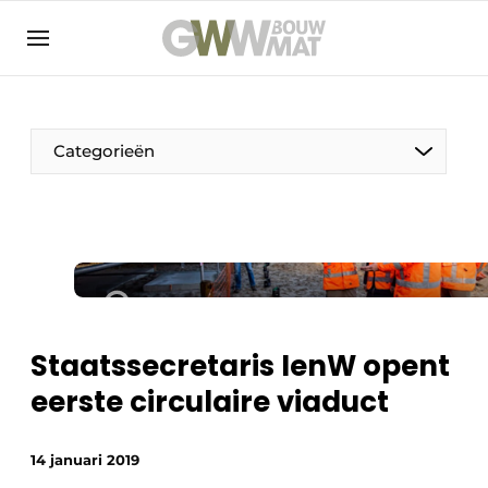
NL
EN
Categorieën
De Pen
Vrouw in de bouw
Staatssecretaris IenW opent
eerste circulaire viaduct
14 januari 2019