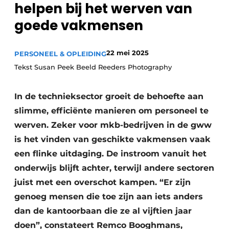
helpen bij het werven van
goede vakmensen
22 mei 2025
PERSONEEL & OPLEIDING
Tekst Susan Peek Beeld Reeders Photography
In de technieksector groeit de behoefte aan
Duurzaamheid & Innovatie
slimme, efficiënte manieren om personeel te
Fundering
werven. Zeker voor mkb-bedrijven in de gww
is het vinden van geschikte vakmensen vaak
Kopen/Huren/Leasen
een flinke uitdaging. De instroom vanuit het
Sloop & Recycling
onderwijs blijft achter, terwijl andere sectoren
juist met een overschot kampen. “Er zijn
Bouwtransport
genoeg mensen die toe zijn aan iets anders
dan de kantoorbaan die ze al vijftien jaar
Machines & Materieel
doen”, constateert Remco Booghmans,