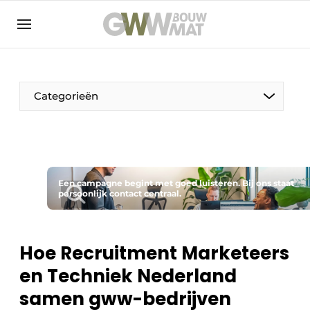
NL
EN
Categorieën
De Pen
Een campagne begint met goed luisteren. Bij ons staat
Vrouw in de bouw
persoonlijk contact centraal.
Hoe Recruitment Marketeers
en Techniek Nederland
samen gww-bedrijven