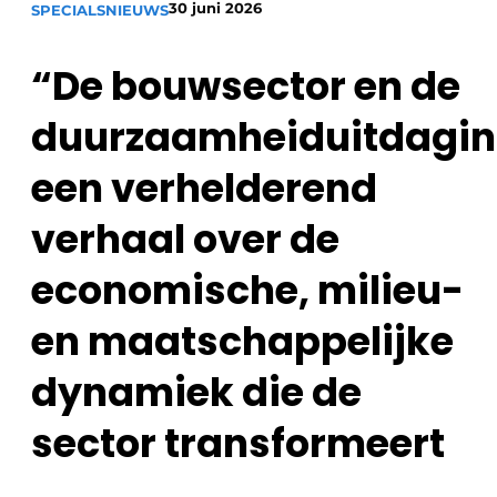
30 juni 2026
SPECIALS
NIEUWS
“De bouwsector en de
duurzaamheiduitdagin
een verhelderend
Duurzaamheid & Innovatie
verhaal over de
Fundering
economische, milieu-
Kopen/Huren/Leasen
en maatschappelijke
Sloop & Recycling
dynamiek die de
Bouwtransport
sector transformeert
Machines & Materieel