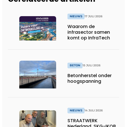
NIEUWS
17 JULI 2026
Waarom de
infrasector samen
komt op InfraTech
BETON
15 JULI 2026
Betonherstel onder
hoogspanning
NIEUWS
14 JULI 2026
STRAATWERK
Nederland, SKG-IKOB