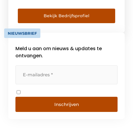
klanten de meest doeltreffende technische
oplossingen te bieden. Een samenwerking
met ons is een bundeling van
Bekijk Bedrijfsprofiel
deskundigheid en innovatie. Jij vraagt je
wellicht af, wie zijn wij? Wij zijn een
NIEUWSBRIEF
krachtige groep engineers met lokaal
verankerde bedrijven, die het […]
Meld u aan om nieuws & updates te
ontvangen.
Inschrijven