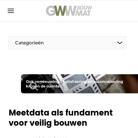
NL
EN
Categorieën
De Pen
Ook vernieuwing, digitalisering en automatisering
Vrouw in de bouw
krijgen de ruimte.
Meetdata als fundament
voor veilig bouwen