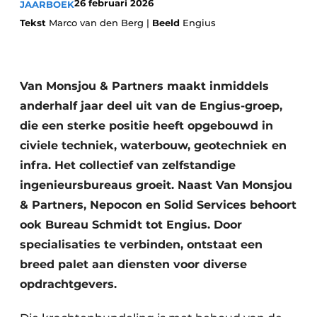
26 februari 2026
JAARBOEK
Tekst
Marco van den Berg |
Beeld
Engius
Van Monsjou & Partners maakt inmiddels
anderhalf jaar deel uit van de Engius-groep,
die een sterke positie heeft opgebouwd in
Duurzaamheid & Innovatie
civiele techniek, waterbouw, geotechniek en
infra. Het collectief van zelfstandige
Fundering
ingenieursbureaus groeit. Naast Van Monsjou
Kopen/Huren/Leasen
& Partners, Nepocon en Solid Services behoort
ook Bureau Schmidt tot Engius. Door
Sloop & Recycling
specialisaties te verbinden, ontstaat een
Bouwtransport
breed palet aan diensten voor diverse
opdrachtgevers.
Machines & Materieel