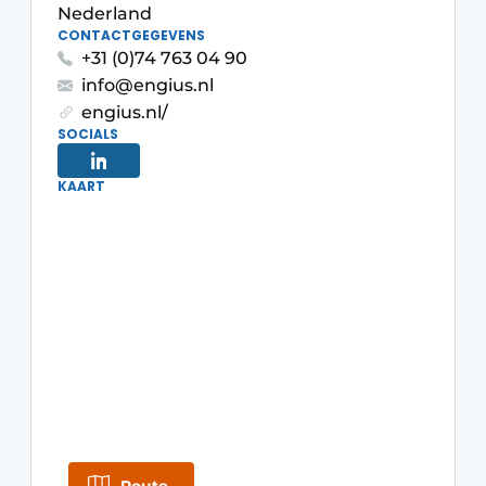
Nederland
CONTACTGEGEVENS
+31 (0)74 763 04 90
info@engius.nl
engius.nl/
SOCIALS
KAART
Duurzaamheid & Innovatie
Fundering
Kopen/Huren/Leasen
Sloop & Recycling
Bouwtransport
Machines & Materieel