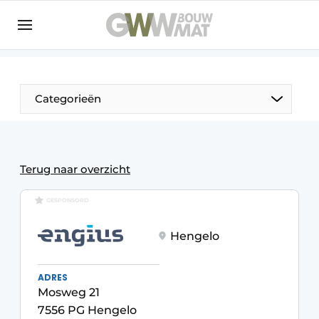
NL
EN
Categorieën
De Pen
Terug naar overzicht
Vrouw in de bouw
GESPONSORD
Hengelo
ADRES
Mosweg 21
7556 PG Hengelo