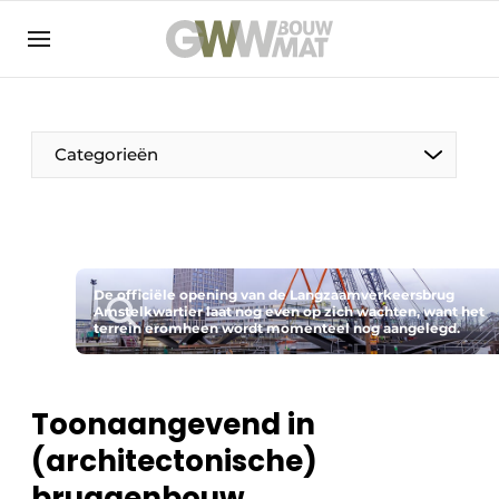
NL
EN
Categorieën
De Pen
De officiële opening van de Langzaamverkeersbrug
Vrouw in de bouw
Amstelkwartier laat nog even op zich wachten, want het
terrein eromheen wordt momenteel nog aangelegd.
Toonaangevend in
(architectonische)
bruggenbouw