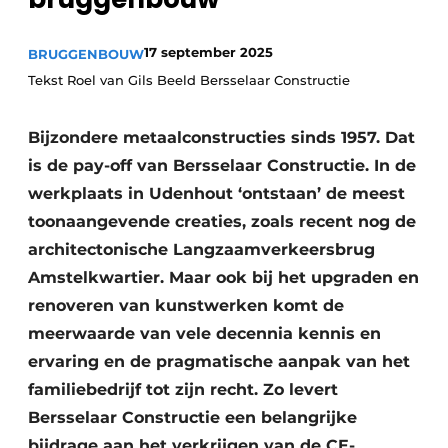
17 september 2025
BRUGGENBOUW
Tekst Roel van Gils Beeld Bersselaar Constructie
Bijzondere metaalconstructies sinds 1957. Dat
is de pay-off van Bersselaar Constructie. In de
Duurzaamheid & Innovatie
werkplaats in Udenhout ‘ontstaan’ de meest
toonaangevende creaties, zoals recent nog de
Fundering
architectonische Langzaamverkeersbrug
Amstelkwartier. Maar ook bij het upgraden en
Kopen/Huren/Leasen
renoveren van kunstwerken komt de
Sloop & Recycling
meerwaarde van vele decennia kennis en
ervaring en de pragmatische aanpak van het
Bouwtransport
familiebedrijf tot zijn recht. Zo levert
Machines & Materieel
Bersselaar Constructie een belangrijke
bijdrage aan het verkrijgen van de CE-