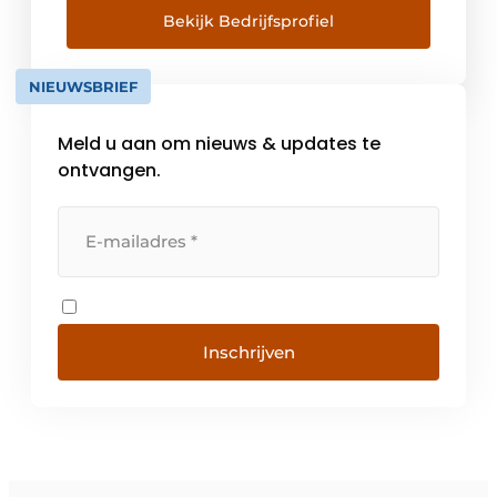
letterlijk en figuurlijk naar een hoger niveau.
Bekijk Bedrijfsprofiel
Wat ons kenmerkt? Oplossingsgerichtheid,
betrouwbaarheid en de drive om samen te
NIEUWSBRIEF
bouwen aan de toekomst. Met een
combinatie […]
Meld u aan om nieuws & updates te
ontvangen.
Inschrijven