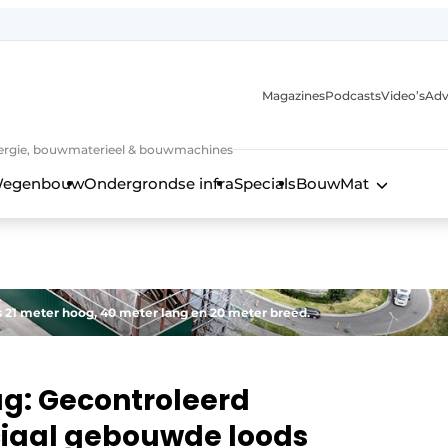
Magazines
Podcasts
Video’s
Adv
 energie, bouwmaterieel & bouwmachines
egenbouw
Ondergrondse infra
Specials
BouwMat
s 21 meter hoog, 40 meter lang en 20 meter breed.
ug: Gecontroleerd
ciaal gebouwde loods