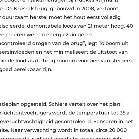
e. De Krúsrak brug, gebouwd in 2008, vertoont
 duurzaam herstel moet het hout eerst volledig
geïsoleerde, demontabele loods van 21 meter hoog, 40
e creëren we een energiezuinige en
ontroleerd drogen van de brug”, legt Tolboom uit.
eersinvloeden en het minimaliseert de uitstoot van
in de loods is de brug rondom voorzien van steigers,
goed bereikbaar zijn.”
plan opgesteld. Schiere vertelt over het plan:
le luchtontvochtigers wordt de temperatuur tot 35 à
ieve luchtvochtigheid gecontroleerd. Sensoren in het
te. Naar verwachting wordt in totaal circa 20.000
t name in de zuidkant van de brug bevinden zich