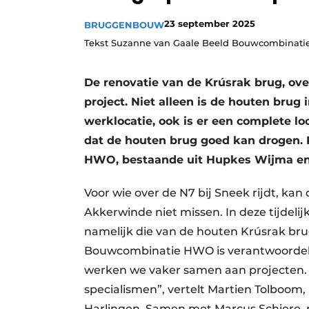
23 september 2025
BRUGGENBOUW
Tekst Suzanne van Gaale Beeld Bouwcombinat
De renovatie van de Krúsrak brug, over
project. Niet alleen is de houten brug 
werklocatie, ook is er een complete 
dat de houten brug goed kan drogen. 
HWO, bestaande uit Hupkes Wijma en
Voor wie over de N7 bij Sneek rijdt, ka
Akkerwinde niet missen. In deze tijdelij
namelijk die van de houten Krúsrak bru
Bouwcombinatie HWO is verantwoordelij
werken we vaker samen aan projecten. 
specialismen”, vertelt Martien Tolboom,
Harlingen. Samen met Marcus Schiere, 