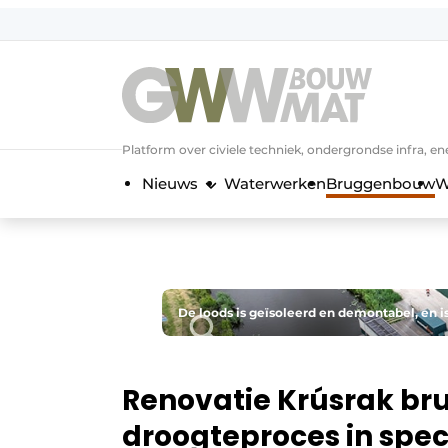
NL
EN
Platform over civiele techniek, ondergrondse infra,
Nieuws
Waterwerken
Bruggenbouw
W
De loods is geïsoleerd en demontabel, en i
Renovatie Krúsrak br
droogteproces in spe