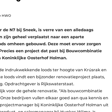
ie HWO
 de N7 bij Sneek, is verre van een alledaags
in zijn geheel verplaatst naar een aparte
loods omheen gebouwd. Deze moet ervoor zorgen
Precies een project dat past bij Bouwcombinatie
 Koninklijke Oosterhof Holman.
n de indrukwekkende loods ter hoogte van Krúsrak en
ke loods vindt een bijzonder renovatieproject plaats,
g. Opdrachtgever is Rijkswaterstaat.
k voor de gehele renovatie. “Als bouwcombinatie
Onze bedrijven vullen elkaar goed aan qua kennis en
 projectmanager bij Koninklijke Oosterhof Holman uit
product- en salesmanager bij Hupkes Wijma, is