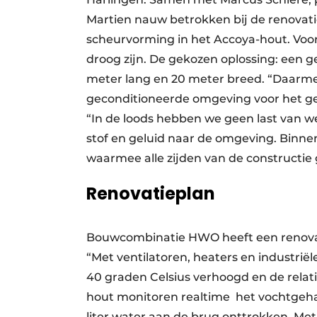
Martien nauw betrokken bij de renovati
scheurvorming in het Accoya-hout. Voor
droog zijn. De gekozen oplossing: een 
meter lang en 20 meter breed. “Daarme
geconditioneerde omgeving voor het gec
“In de loods hebben we geen last van w
stof en geluid naar de omgeving. Binnen
waarmee alle zijden van de constructie 
Renovatieplan
Bouwcombinatie HWO heeft een renovatie
“Met ventilatoren, heaters en industrië
40 graden Celsius verhoogd en de relat
hout monitoren realtime het vochtgehal
liter water aan de brug onttrokken. Me