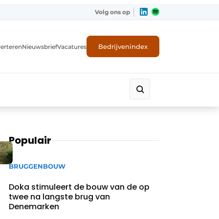
Volg ons op
Bedrijvenindex
erteren
Nieuwsbrief
Vacatures
Populair
BRUGGENBOUW
Doka stimuleert de bouw van de op
twee na langste brug van
Denemarken