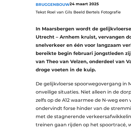
24 maart 2025
BRUGGENBOUW
Tekst Roel van Gils Beeld Bertels Fotografie
In Maarsbergen wordt de gelijkvloers
Utrecht – Arnhem kruist, vervangen d
snelverkeer en één voor langzaam ver
bereikte begin februari jongstleden z
van Theo van Velzen, onderdeel van 
droge voeten in de kuip.
De gelijkvloerse spoorwegovergang in Ma
onveilige situaties. Niet alleen in de d
zelfs op de A12 waarmee de N-weg een v
ondervindt forse hinder van de stremmi
met de stagnerende verkeersafwikkeli
treinen gaan rijden op het spoortracé, 