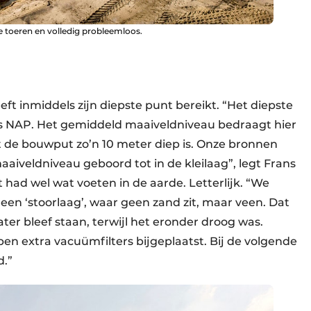
e toeren en volledig probleemloos.
 inmiddels zijn diepste punt bereikt. “Het diepste
us NAP. Het gemiddeld maaiveldniveau bedraagt hier
 de bouwput zo’n 10 meter diep is. Onze bronnen
aaiveldniveau geboord tot in de kleilaag”, legt Frans
 had wel wat voeten in de aarde. Letterlijk. “We
en ‘stoorlaag’, waar geen zand zit, maar veen. Dat
ter bleef staan, terwijl het eronder droog was.
en extra vacuümfilters bijgeplaatst. Bij de volgende
d.”