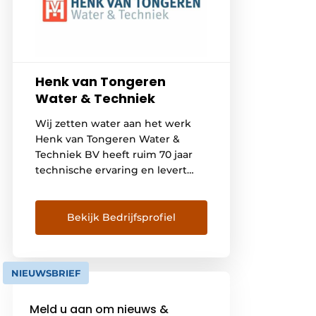
Henk van Tongeren
Water & Techniek
Wij zetten water aan het werk
Henk van Tongeren Water &
Techniek BV heeft ruim 70 jaar
technische ervaring en levert
zowel aan zakelijke klanten als
de overheid veelzijdige
oplossingen op het gebied van
Bekijk Bedrijfsprofiel
water en techniek. Wij zetten
water aan het werk om grote
infra-, bouw- en waterprojecten
NIEUWSBRIEF
in beweging te krijgen,
overheden te […]
Meld u aan om nieuws &