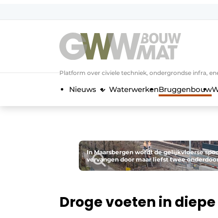
NL
EN
Platform over civiele techniek, ondergrondse infra,
Nieuws
Waterwerken
Bruggenbouw
W
In Maarsbergen wordt de gelijkvloerse spo
vervangen door maar liefst twee onderdo
Droge voeten in diepe