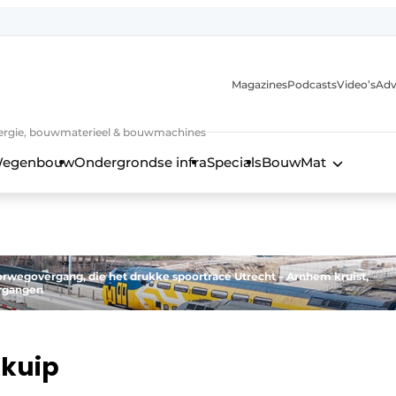
Magazines
Podcasts
Video’s
Adv
 energie, bouwmaterieel & bouwmachines
egenbouw
Ondergrondse infra
Specials
BouwMat
orwegovergang, die het drukke spoortracé Utrecht – Arnhem kruist,
organgen
 kuip