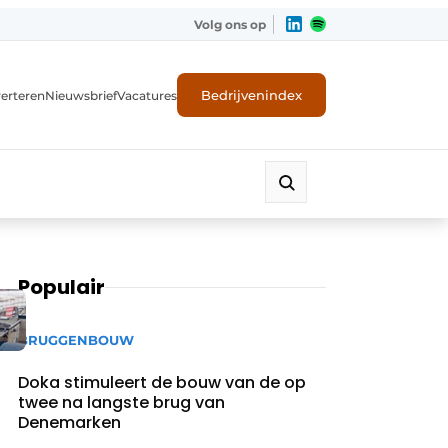
Volg ons op
Bedrijvenindex
erteren
Nieuwsbrief
Vacatures
Populair
BRUGGENBOUW
Doka stimuleert de bouw van de op
twee na langste brug van
Denemarken