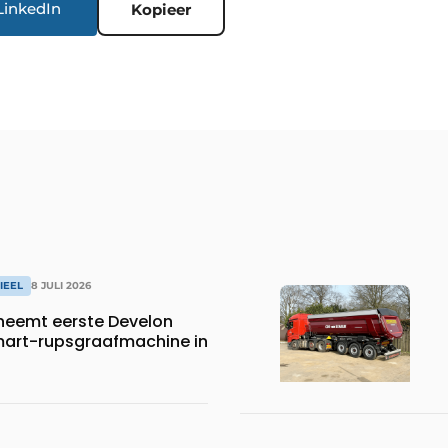
LinkedIn
Kopieer
IEEL
8 JULI 2026
neemt eerste Develon
art-rupsgraafmachine in