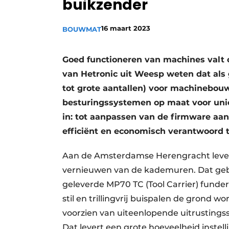
buikzender
16 maart 2023
BOUWMAT
Goed functioneren van machines valt 
van Hetronic uit Weesp weten dat als
tot grote aantallen) voor machinebou
besturingssystemen op maat voor unie
in: tot aanpassen van de firmware aan t
efficiënt en economisch verantwoord t
Aan de Amsterdamse Herengracht levert
vernieuwen van de kademuren. Dat ge
geleverde MP70 TC (Tool Carrier) fund
stil en trillingvrij buispalen de grond 
voorzien van uiteenlopende uitrustingss
Dat levert een grote hoeveelheid inste