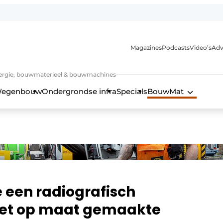
Magazines
Podcasts
Video’s
Adv
 energie, bouwmaterieel & bouwmachines
egenbouw
Ondergrondse infra
Specials
BouwMat
 een radiografisch
et op maat gemaakte