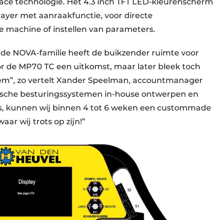
ace technologie. Het 4.3 inch TFT LED-kleurenscherm
-layer met aanraakfunctie, voor directe
e machine of instellen van parameters.
 de NOVA-familie heeft de buikzender ruimte voor
oor de MP70 TC een uitkomst, maar later bleek toch
em”, zo vertelt Xander Speelman, accountmanager
afische besturingssystemen in-house ontwerpen en
, kunnen wij binnen 4 tot 6 weken een custommade
ar wij trots op zijn!”