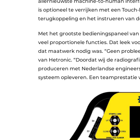
allernieuwste machine-to-human interf
is optioneel te verrijken met een Touch
terugkoppeling en het instrueren van d
Met het grootste bedieningspaneel van
veel proportionele functies. Dat leek v
dat maatwerk nodig was. “Geen proble
van Hetronic. “Doordat wij de radiogr
produceren met Nederlandse engineers
systeem opleveren. Een teamprestatie wa