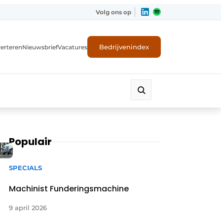
Volg ons op
Bedrijvenindex
erteren
Nieuwsbrief
Vacatures
Populair
SPECIALS
Machinist Funderingsmachine
9 april 2026