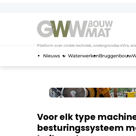
NL
EN
Platform over civiele techniek, ondergrondse infra,
Nieuws
Waterwerken
Bruggenbouw
W
Voor elk type machine
besturingssysteem m