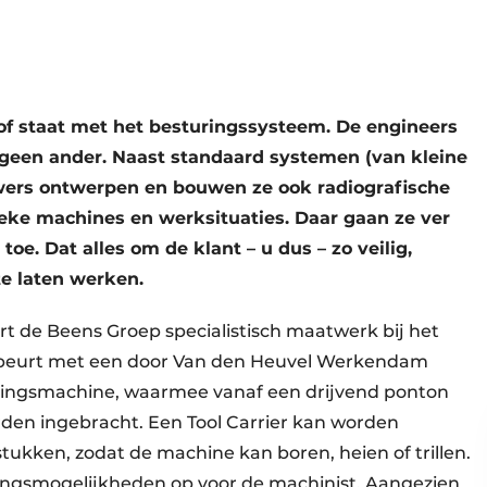
of staat met het besturingssysteem. De engineers
 geen ander. Naast standaard systemen (van kleine
wers ontwerpen en bouwen ze ook radiografische
ke machines en werksituaties. Daar gaan ze ver
oe. Dat alles om de klant – u dus – zo veilig,
e laten werken.
 de Beens Groep specialistisch maatwerk bij het
beurt met een door Van den Heuvel Werkendam
eringsmachine, waarmee vanaf een drijvend ponton
worden ingebracht. Een Tool Carrier kan worden
tukken, zodat de machine kan boren, heien of trillen.
llingsmogelijkheden op voor de machinist. Aangezien