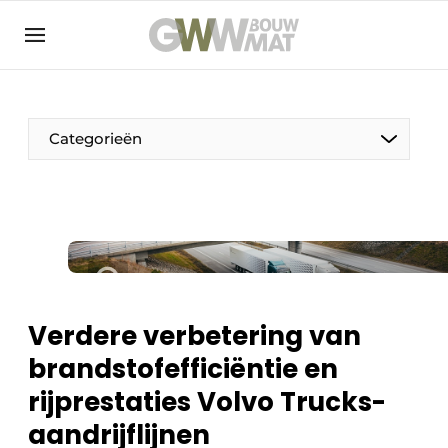
NL
EN
Categorieën
De Pen
Vrouw in de bouw
Verdere verbetering van
brandstofefficiëntie en
rijprestaties Volvo Trucks-
aandrijflijnen