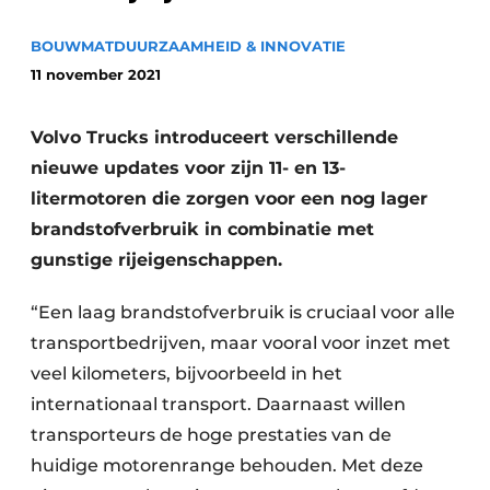
BOUWMAT
DUURZAAMHEID & INNOVATIE
11 november 2021
Volvo Trucks introduceert verschillende
nieuwe updates voor zijn 11- en 13-
litermotoren die zorgen voor een nog lager
Duurzaamheid & Innovatie
brandstofverbruik in combinatie met
Fundering
gunstige rijeigenschappen.
Kopen/Huren/Leasen
“Een laag brandstofverbruik is cruciaal voor alle
transportbedrijven, maar vooral voor inzet met
Sloop & Recycling
veel kilometers, bijvoorbeeld in het
internationaal transport. Daarnaast willen
Bouwtransport
transporteurs de hoge prestaties van de
Machines & Materieel
huidige motorenrange behouden. Met deze