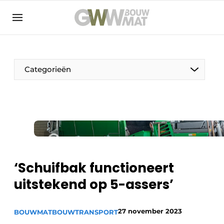
NL
EN
Categorieën
De Pen
Vrouw in de bouw
‘Schuifbak functioneert
uitstekend op 5-assers’
27 november 2023
BOUWMAT
BOUWTRANSPORT