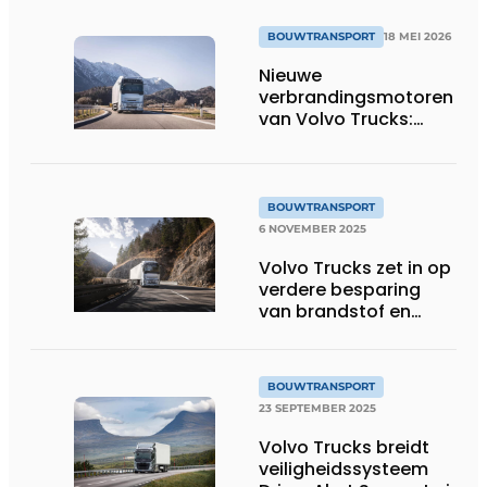
BOUWTRANSPORT
18 MEI 2026
Nieuwe
verbrandingsmotoren
van Volvo Trucks:
brandstofefficiënt en
geschikt voor
alternatieve
brandstoffen
BOUWTRANSPORT
6 NOVEMBER 2025
Volvo Trucks zet in op
verdere besparing
van brandstof en
CO2-uitstoot met
stop-start-
motortechnologie
BOUWTRANSPORT
23 SEPTEMBER 2025
Volvo Trucks breidt
veiligheidssysteem