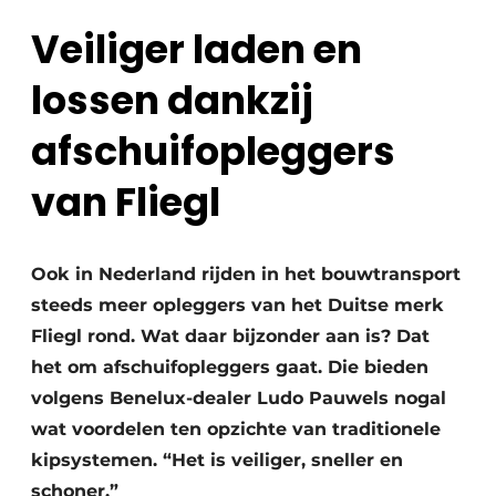
Veiliger laden en
lossen dankzij
afschuifopleggers
van Fliegl
Duurzaamheid & Innovatie
Fundering
Ook in Nederland rijden in het bouwtransport
steeds meer opleggers van het Duitse merk
Kopen/Huren/Leasen
Fliegl rond. Wat daar bijzonder aan is? Dat
Sloop & Recycling
het om afschuifopleggers gaat. Die bieden
volgens Benelux-dealer Ludo Pauwels nogal
Bouwtransport
wat voordelen ten opzichte van traditionele
Machines & Materieel
kipsystemen. “Het is veiliger, sneller en
schoner.”