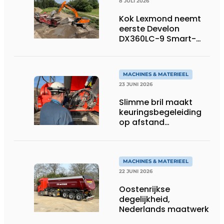
8 JULI 2026
Kok Lexmond neemt
eerste Develon
DX360LC-9 Smart-
rupsgraafmachine in
gebruik
MACHINES & MATERIEEL
23 JUNI 2026
Slimme bril maakt
keuringsbegeleiding
op afstand
persoonlijk én
efficiënt
MACHINES & MATERIEEL
22 JUNI 2026
Oostenrijkse
degelijkheid,
Nederlands maatwerk