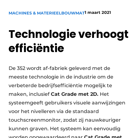
1 maart 2021
MACHINES & MATERIEEL
BOUWMAT
Technologie verhoogt
efficiëntie
Duurzaamheid & Innovatie
De 352 wordt af-fabriek geleverd met de
Fundering
meeste technologie in de industrie om de
verbeterde bedrijfsefficiëntie mogelijk te
Kopen/Huren/Leasen
maken, inclusief
Cat Grade met 2D.
Het
Sloop & Recycling
systeemgeeft gebruikers visuele aanwijzingen
voor het nivelleren via de standaard
Bouwtransport
touchscreenmonitor, zodat zij nauwkeuriger
Machines & Materieel
kunnen graven. Het systeem kan eenvoudig
worden opgewaardeerd naar
Cat Grade met