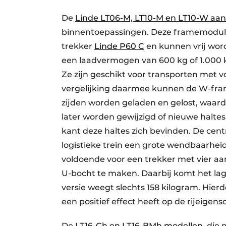
De
Linde LT06-M, LT10-M en LT10-W aa
binnentoepassingen. Deze framemodule
trekker
Linde P60 C
en kunnen vrij wor
een laadvermogen van 600 kg of 1.000 
Ze zijn geschikt voor transporten met v
vergelijking daarmee kunnen de W-fra
zijden worden geladen en gelost, waardo
later worden gewijzigd of nieuwe halte
kant deze haltes zich bevinden. De cent
logistieke trein een grote wendbaarhei
voldoende voor een trekker met vier 
U-bocht te maken. Daarbij komt het lag
versie weegt slechts 158 kilogram. Hier
een positief effect heeft op de rijeigen
De
LT16-Ch en LT16-BMh modellen
, die