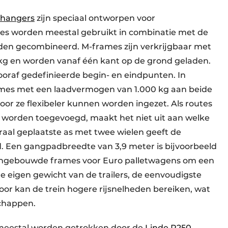
nhangers
zijn speciaal ontworpen voor
s worden meestal gebruikt in combinatie met de
den gecombineerd. M-frames zijn verkrijgbaar met
kg en worden vanaf één kant op de grond geladen.
ooraf gedefinieerde begin- en eindpunten. In
mes met een laadvermogen van 1.000 kg aan beide
or ze flexibeler kunnen worden ingezet. Als routes
s worden toegevoegd, maakt het niet uit aan welke
raal geplaatste as met twee wielen geeft de
d. Een gangpadbreedte van 3,9 meter is bijvoorbeeld
aangebouwde frames voor Euro palletwagens om een
e eigen gewicht van de trailers, de eenvoudigste
door kan de trein hogere rijsnelheden bereiken, wat
schappen.
 meestal worden getrokken door de
Linde P250