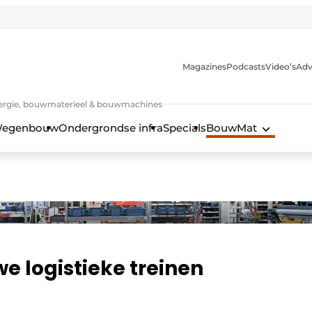
Magazines
Podcasts
Video’s
Adv
 energie, bouwmaterieel & bouwmachines
egenbouw
Ondergrondse infra
Specials
BouwMat
e logistieke treinen