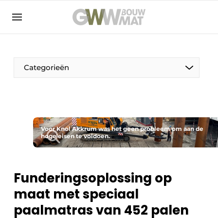
NL
EN
Categorieën
De Pen
Voor Knol Akkrum was het geen probleem om aan de
Vrouw in de bouw
hoge eisen te voldoen.
Funderingsoplossing op
maat met speciaal
paalmatras van 452 palen