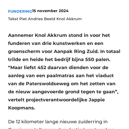
15 november 2024
FUNDERING
Tekst Piet Andries Beeld Knol Akkrum
Aannemer Knol Akkrum stond in voor het
funderen van drie kunstwerken en een
groenscherm voor Aanpak Ring Zuid. In totaal
Duurzaamheid & Innovatie
trilde en heide het bedrijf bijna 550 palen.
“Maar liefst 452 daarvan dienden voor de
Fundering
aanleg van een paalmatras aan het viaduct
Kopen/Huren/Leasen
van de Paterswoldseweg om het zetten van
de nieuw aangevoerde grond tegen te gaan”,
Sloop & Recycling
vertelt projectverantwoordelijke Jappie
Bouwtransport
Koopmans.
Machines & Materieel
De 12 kilometer lange nieuwe zuiderring in