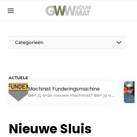
NL
EN
Categorieën
De Pen
ACTUELE
Vrouw in de bouw
Machinist Funderingsmachine
Ben jij onze nieuwe machinist? Ben jij op
zoek naar een uitdagende baan als
machinist op één van onze
funderingsmachines? Heb je ervaring
met het zelfstandig verrichten van alle
Nieuwe Sluis
werkzaamheden die verband houden
met bedienen van en dagelijks