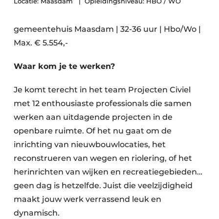
Locatie: Maasdam
Opleidingsniveau: HBO / WO
gemeentehuis Maasdam | 32-36 uur | Hbo/Wo |
Max. € 5.554,-
Waar kom je te werken?
Je komt terecht in het team Projecten Civiel
Duurzaamheid & Innovatie
met 12 enthousiaste professionals die samen
Fundering
werken aan uitdagende projecten in de
openbare ruimte. Of het nu gaat om de
Kopen/Huren/Leasen
inrichting van nieuwbouwlocaties, het
reconstrueren van wegen en riolering, of het
Sloop & Recycling
herinrichten van wijken en recreatiegebieden…
Bouwtransport
geen dag is hetzelfde. Juist die veelzijdigheid
maakt jouw werk verrassend leuk en
Machines & Materieel
dynamisch.