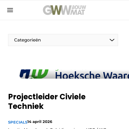
NL
EN
Categorieën
De Pen
Vrouw in de bouw
Projectleider Civiele
Techniek
14 april 2026
SPECIALS