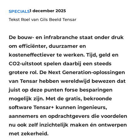
1 december 2025
SPECIALS
Tekst Roel van Gils Beeld Tensar
De bouw- en infrabranche staat onder druk
om efficiënter, duurzamer en
kosteneffectiever te werken. Tijd, geld en
Duurzaamheid & Innovatie
CO2-uitstoot spelen daarbij een steeds
grotere rol. De Next Generation-oplossingen
Fundering
van Tensar hebben wereldwijd bewezen dat
Kopen/Huren/Leasen
juist op deze punten forse besparingen
mogelijk zijn. Met de gratis, bekroonde
Sloop & Recycling
software Tensar+ kunnen ingenieurs,
Bouwtransport
aannemers en opdrachtgevers die voordelen
nu ook zelf inzichtelijk maken én ontwerpen
Machines & Materieel
met zekerheid.