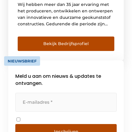
Wij hebben meer dan 35 jaar ervaring met
het produceren, ontwikkelen en ontwerpen
van innovatieve en duurzame geokunststof
constructies. Gedurende die periode zijn
onze geogrids, geotextielen en systemen
zorgvuldig maar ook uitvoerig getest door
nationale overheden, vooraanstaande
Bekijk Bedrijfsprofiel
universiteiten en onafhankelijke laboratoria.
Op basis van deze gedegen onderzoeken,
NIEUWSBRIEF
en niet alleen op basis van laboratorium
proeven, […]
Meld u aan om nieuws & updates te
ontvangen.
Inschrijven