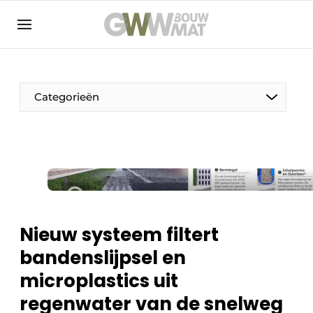
NL
EN
Categorieën
De Pen
Vrouw in de bouw
Nieuw systeem filtert
bandenslijpsel en
microplastics uit
regenwater van de snelweg