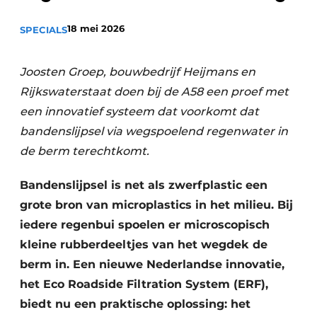
18 mei 2026
SPECIALS
Joosten Groep, bouwbedrijf Heijmans en
Rijkswaterstaat doen bij de A58 een proef met
een innovatief systeem dat voorkomt dat
bandenslijpsel via wegspoelend regenwater in
Duurzaamheid & Innovatie
de berm terechtkomt.
Fundering
Bandenslijpsel is net als zwerfplastic een
Kopen/Huren/Leasen
grote bron van microplastics in het milieu. Bij
iedere regenbui spoelen er microscopisch
Sloop & Recycling
kleine rubberdeeltjes van het wegdek de
Bouwtransport
berm in. Een nieuwe Nederlandse innovatie,
het Eco Roadside Filtration System (ERF),
Machines & Materieel
biedt nu een praktische oplossing: het