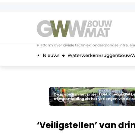
NL
EN
Platform over civiele techniek, ondergrondse infra,
Nieuws
Waterwerken
Bruggenbouw
W
De scope van het project betrof voor GW 
transportleiding als het verlengen van de s
‘Veiligstellen’ van dr