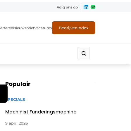
Volg ons op
Bedrijvenindex
erteren
Nieuwsbrief
Vacatures
Populair
SPECIALS
Machinist Funderingsmachine
9 april 2026