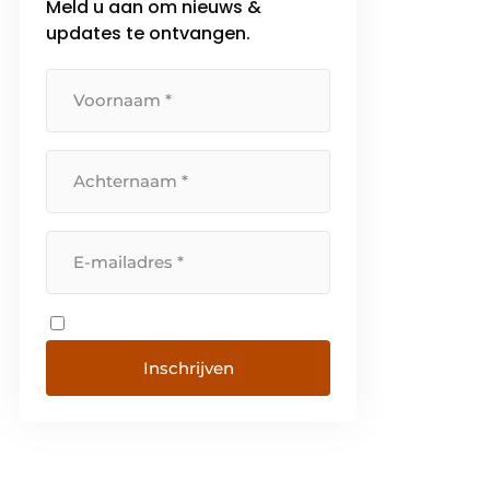
Meld u aan om nieuws &
deelt ze kennis met haar
updates te ontvangen.
opdrachtgevers. De kracht van
GW Leidingtechniek BV ligt bij
[…]
Inschrijven