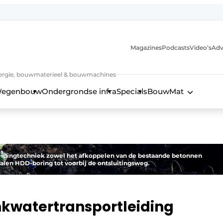
Magazines
Podcasts
Video’s
Adv
 energie, bouwmaterieel & bouwmachines
egenbouw
Ondergrondse infra
Specials
BouwMat
Leidingtechniek zowel het afkoppelen van de bestaande betonnen
talen HDD-boring tot voorbij de ontsluitingsweg.
inkwatertransportleiding