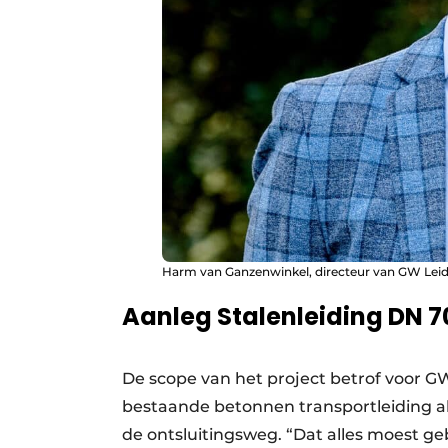
Harm van Ganzenwinkel, directeur van GW Leid
Aanleg Stalenleiding DN 
De scope van het project betrof voor G
bestaande betonnen transportleiding al
de ontsluitingsweg. “Dat alles moest geb