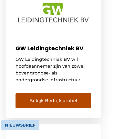
GW Leidingtechniek BV
GW Leidingtechniek BV wil
hoofdaannemer zijn van zowel
bovengrondse- als
ondergrondse infrastructuur,
met een gezonde en
transparante bedrijfsvoering en
positieve bedrijfsresultaten. De
Bekijk Bedrijfsprofiel
organisatie is slagvaardig,
betrouwbaar, flexibel en
commercieel sterk. Op het
NIEUWSBRIEF
gebied van innovatie is GW
Leidingtechniek BV proactief en