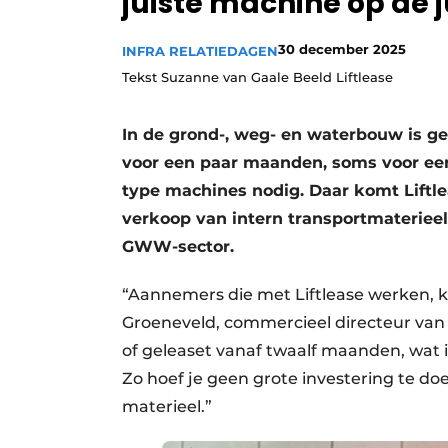
juiste machine op de j
30 december 2025
INFRA RELATIEDAGEN
Tekst Suzanne van Gaale Beeld Liftlease
In de grond-, weg- en waterbouw is ge
voor een paar maanden, soms voor een 
type machines nodig. Daar komt Liftlea
verkoop van intern transportmateriee
GWW-sector.
“Aannemers die met Liftlease werken, kie
Groeneveld, commercieel directeur van
of geleaset vanaf twaalf maanden, wat id
Zo hoef je geen grote investering te do
materieel.”