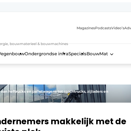
Magazines
Podcasts
Video’s
Adv
 energie, bouwmaterieel & bouwmachines
egenbouw
Ondergrondse infra
Specials
BouwMat
 van heftrucks en palletwagens tot reachtrucks, zijladers en
ondernemers makkelijk met de