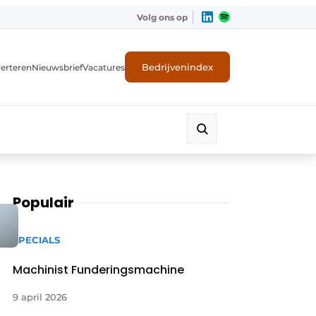
Volg ons op
Bedrijvenindex
erteren
Nieuwsbrief
Vacatures
Populair
SPECIALS
Machinist Funderingsmachine
9 april 2026