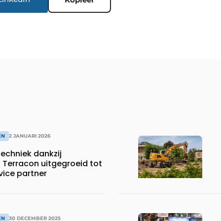
EN
2 JANUARI 2026
techniek dankzij
 Terracon uitgegroeid tot
rvice partner
EN
30 DECEMBER 2025