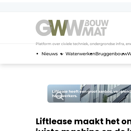
NL
EN
Platform over civiele techniek, ondergrondse infra,
Nieuws
Waterwerken
Bruggenbouw
W
Liftlease heeft een groot aanbod, variërend
hoogwerkers.
Liftlease maakt het 