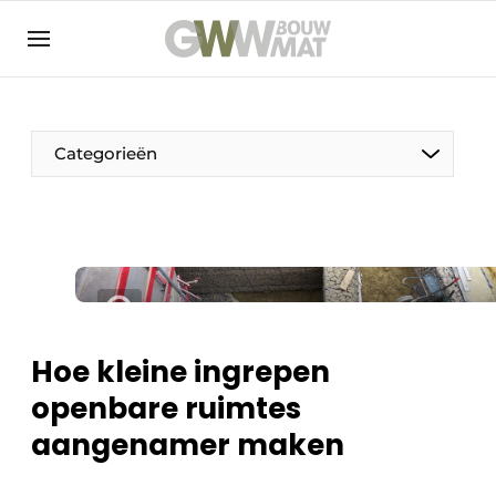
NL
EN
Categorieën
De Pen
Vrouw in de bouw
Hoe kleine ingrepen
openbare ruimtes
aangenamer maken