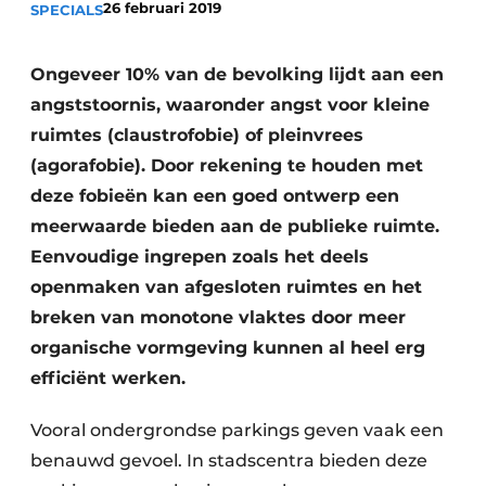
26 februari 2019
SPECIALS
Ongeveer 10% van de bevolking lijdt aan een
angststoornis, waaronder angst voor kleine
ruimtes (claustrofobie) of pleinvrees
(agorafobie). Door rekening te houden met
deze fobieën kan een goed ontwerp een
Duurzaamheid & Innovatie
meerwaarde bieden aan de publieke ruimte.
Fundering
Eenvoudige ingrepen zoals het deels
openmaken van afgesloten ruimtes en het
Kopen/Huren/Leasen
breken van monotone vlaktes door meer
organische vormgeving kunnen al heel erg
Sloop & Recycling
efficiënt werken.
Bouwtransport
Vooral ondergrondse parkings geven vaak een
Machines & Materieel
benauwd gevoel. In stadscentra bieden deze