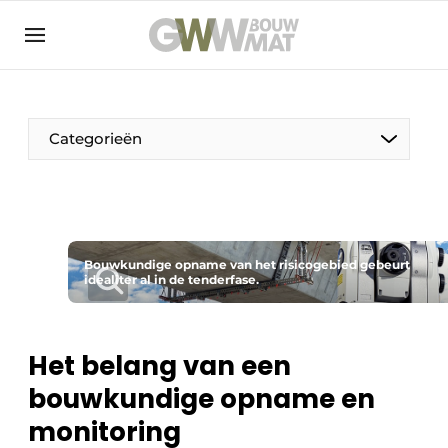
NL
EN
Categorieën
De Pen
Bouwkundige opname van het risicogebied gebeurt
Vrouw in de bouw
idealiter al in de tenderfase.
Het belang van een
bouwkundige opname en
monitoring