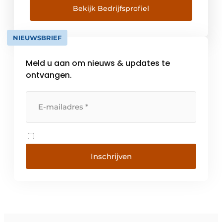
steeds meer steden, wegen en bruggen
Bekijk Bedrijfsprofiel
nodig zijn. De mensen moeten zich kunnen
verplaatsen en er moet genoeg voedsel zijn.
NIEUWSBRIEF
Er is dus veel werk […]
Meld u aan om nieuws & updates te
ontvangen.
Inschrijven