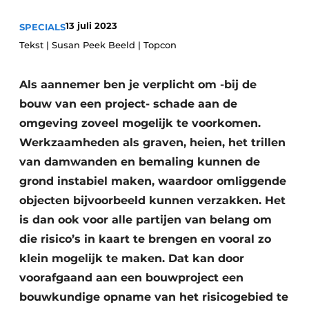
13 juli 2023
SPECIALS
Tekst | Susan Peek Beeld | Topcon
Als aannemer ben je verplicht om -bij de
bouw van een project- schade aan de
omgeving zoveel mogelijk te voorkomen.
Duurzaamheid & Innovatie
Werkzaamheden als graven, heien, het trillen
van damwanden en bemaling kunnen de
Fundering
grond instabiel maken, waardoor omliggende
Kopen/Huren/Leasen
objecten bijvoorbeeld kunnen verzakken. Het
is dan ook voor alle partijen van belang om
Sloop & Recycling
die risico’s in kaart te brengen en vooral zo
Bouwtransport
klein mogelijk te maken. Dat kan door
voorafgaand aan een bouwproject een
Machines & Materieel
bouwkundige opname van het risicogebied te