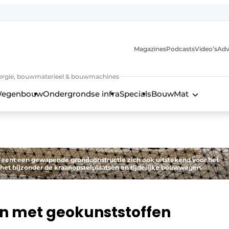
Magazines
Podcasts
Video’s
Adv
 energie, bouwmaterieel & bouwmachines
egenbouw
Ondergrondse infra
Specials
BouwMat
 leent een gewapende grondconstructie zich ook uitstekend voor het
het bijzonder de kraanopstelplaatsen en tijdelijke bouwwegen.
n met geokunststoffen