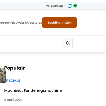
Volg ons op
Bedrijvenindex
erteren
Nieuwsbrief
Vacatures
Populair
SPECIALS
Machinist Funderingsmachine
9 april 2026