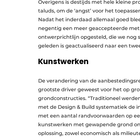
Overigens is destijds met hele kleine p
taluds, om de ‘angst’ voor het toepas
Nadat het inderdaad allemaal goed bleek
negentig een meer geaccepteerde metho
ontwerprichtlijn opgesteld, die we nog 
geleden is geactualiseerd naar een twee
Kunstwerken
De verandering van de aanbestedingsreg
grootste driver geweest voor het op g
grondconstructies. “Traditioneel werde
met de Design & Build systematiek de i
met een aantal randvoorwaarden op een
kunstwerken met gewapende grond ontw
oplossing, zowel economisch als milieut