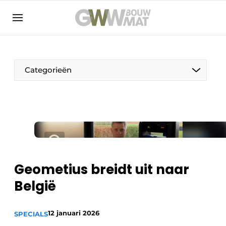
NL
EN
Categorieën
De Pen
Vrouw in de bouw
Geometius breidt uit naar
België
12 januari 2026
SPECIALS