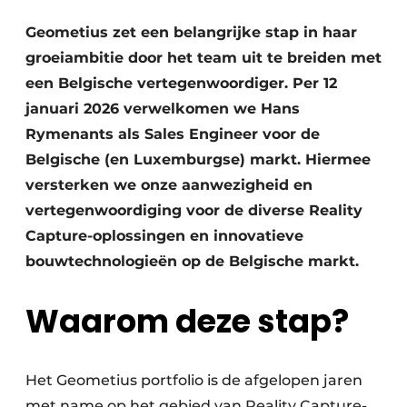
Geometius zet een belangrijke stap in haar
groeiambitie door het team uit te breiden met
een Belgische vertegenwoordiger. Per 12
januari 2026 verwelkomen we Hans
Rymenants als Sales Engineer voor de
Belgische (en Luxemburgse) markt. Hiermee
Duurzaamheid & Innovatie
versterken we onze aanwezigheid en
vertegenwoordiging voor de diverse Reality
Fundering
Capture-oplossingen en innovatieve
Kopen/Huren/Leasen
bouwtechnologieën op de Belgische markt.
Sloop & Recycling
Waarom deze stap?
Bouwtransport
Machines & Materieel
Het Geometius portfolio is de afgelopen jaren
met name op het gebied van Reality Capture-