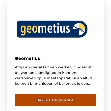
Geometius
Altijd en overal kunnen werken. Ongeacht
de werkomstandigheden kunnen
vertrouwen op je meetapparatuur én altijd
kunnen binnenlopen of bellen als je een
vraag hebt. Dit en meer vind je bij ons: Wij
zijn Geometius. Met 30 jaar ervaring in het
werkveld begrijpen wij je als geen ander.
Bekijk Bedrijfsprofiel
Geometius levert meetsystemen en
software voor werkzaamheden in de grond,