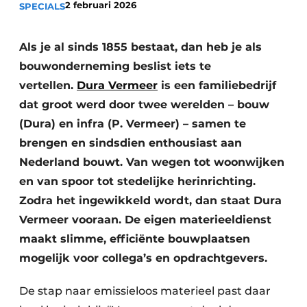
2 februari 2026
SPECIALS
Als je al sinds 1855 bestaat, dan heb je als
bouwonderneming beslist iets te
vertellen.
Dura Vermeer
is een familiebedrijf
dat groot werd door twee werelden – bouw
(Dura) en infra (P. Vermeer) – samen te
Duurzaamheid & Innovatie
brengen en sindsdien enthousiast aan
Fundering
Nederland bouwt. Van wegen tot woonwijken
en van spoor tot stedelijke herinrichting.
Kopen/Huren/Leasen
Zodra het ingewikkeld wordt, dan staat Dura
Vermeer vooraan. De eigen materieeldienst
Sloop & Recycling
maakt slimme, efficiënte bouwplaatsen
Bouwtransport
mogelijk voor collega’s en opdrachtgevers.
Machines & Materieel
De stap naar emissieloos materieel past daar