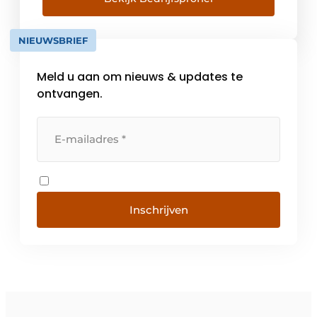
van staalconstructies, voornamelijk
graafbakken, laadbakken, vorkenborden en
NIEUWSBRIEF
verlengstelen. Kenmerkend waren de eigen,
vooruitlopende […]
Meld u aan om nieuws & updates te
ontvangen.
Inschrijven