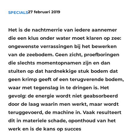
27 februari 2019
SPECIALS
Het is de nachtmerrie van iedere aannemer
die een klus onder water moet klaren op zee:
ongewenste verrassingen bij het bewerken
van de zeebodem. Geen zicht, proefboringen
Duurzaamheid & Innovatie
die slechts momentopnamen zijn en dan
Fundering
stuiten op dat hardnekkige stuk bodem dat
geen krimp geeft of een terugverende bodem,
Kopen/Huren/Leasen
waar met tegenslag in te dringen is. Het
Sloop & Recycling
gevolg: de energie wordt niet geabsorbeerd
door de laag waarin men werkt, maar wordt
Bouwtransport
teruggevoerd, de machine in. Vaak resulteert
dit in materiele schade, oponthoud van het
Machines & Materieel
werk en is de kans op succes