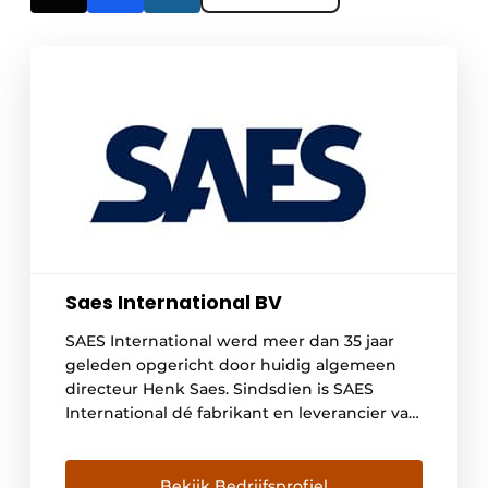
Saes International BV
SAES International werd meer dan 35 jaar
geleden opgericht door huidig algemeen
directeur Henk Saes. Sindsdien is SAES
International dé fabrikant en leverancier van
uitrustingsstukken voor recycling, sloop en
grondverzet. Onze historie in vogelvlucht…
In 1982 begon Henk Saes met de productie
Bekijk Bedrijfsprofiel