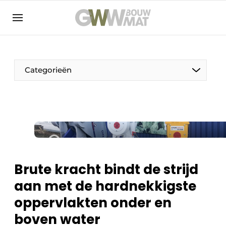
NL
EN
Categorieën
De Pen
Vrouw in de bouw
Brute kracht bindt de strijd
aan met de hardnekkigste
oppervlakten onder en
boven water