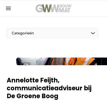
NL
EN
Categorieën
De Pen
Vrouw in de bouw
Annelotte Feijth,
communicatieadviseur bij
De Groene Boog