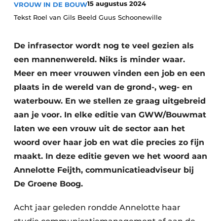
15 augustus 2024
VROUW IN DE BOUW
Tekst Roel van Gils Beeld Guus Schoonewille
De infrasector wordt nog te veel gezien als
een mannenwereld. Niks is minder waar.
Meer en meer vrouwen vinden een job en een
plaats in de wereld van de grond-, weg- en
Duurzaamheid & Innovatie
waterbouw. En we stellen ze graag uitgebreid
aan je voor. In elke editie van GWW/Bouwmat
Fundering
laten we een vrouw uit de sector aan het
Kopen/Huren/Leasen
woord over haar job en wat die precies zo fijn
maakt. In deze editie geven we het woord aan
Sloop & Recycling
Annelotte Feijth, communicatieadviseur bij
Bouwtransport
De Groene Boog.
Machines & Materieel
Acht jaar geleden rondde Annelotte haar