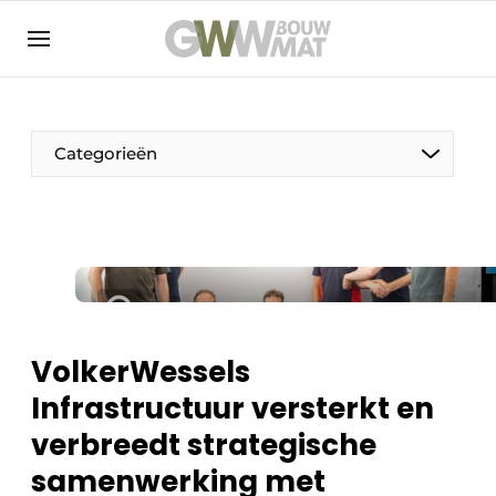
NL
EN
Categorieën
De Pen
Vrouw in de bouw
VolkerWessels
Infrastructuur versterkt en
verbreedt strategische
samenwerking met