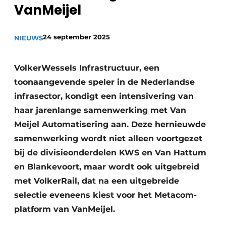
VanMeijel
24 september 2025
NIEUWS
VolkerWessels Infrastructuur, een
toonaangevende speler in de Nederlandse
Duurzaamheid & Innovatie
infrasector, kondigt een intensivering van
haar jarenlange samenwerking met Van
Fundering
Meijel Automatisering aan. Deze hernieuwde
samenwerking wordt niet alleen voortgezet
Kopen/Huren/Leasen
bij de divisieonderdelen KWS en Van Hattum
Sloop & Recycling
en Blankevoort, maar wordt ook uitgebreid
met VolkerRail, dat na een uitgebreide
Bouwtransport
selectie eveneens kiest voor het Metacom-
platform van VanMeijel.
Machines & Materieel