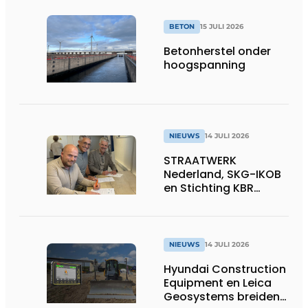
BETON
15 JULI 2026
Betonherstel onder
hoogspanning
NIEUWS
14 JULI 2026
STRAATWERK
Nederland, SKG-IKOB
en Stichting KBR
Straatwerk
ondertekenen
intentieverklaring
voor één landelijke
NIEUWS
14 JULI 2026
kwaliteitsregeling
Hyundai Construction
voor straatwerk
Equipment en Leica
Geosystems breiden