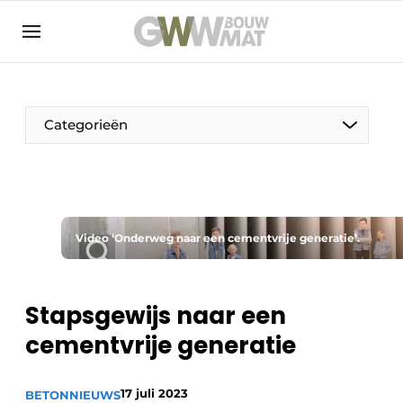
NL
EN
Categorieën
De Pen
Video ‘Onderweg naar een cementvrije generatie’.
Vrouw in de bouw
Stapsgewijs naar een
cementvrije generatie
17 juli 2023
BETON
NIEUWS