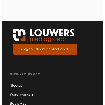
hun aanbod van 3D
machinebesturing uit
naar de serie HD130A-
bulldozers
Vragen? Neem contact op
GWW-BOUWMAT
Nieuws
Waterwerken
BouwMat