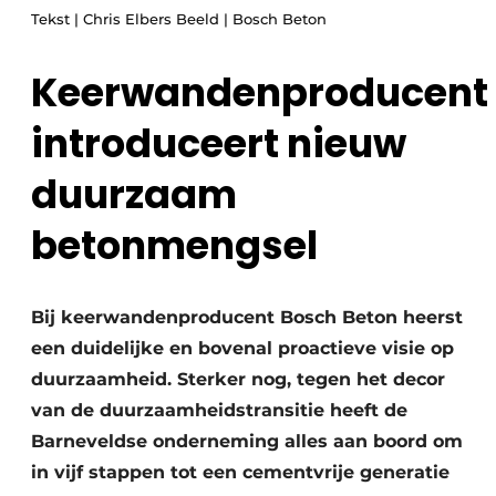
Tekst | Chris Elbers Beeld | Bosch Beton
Keerwandenproducent
introduceert nieuw
duurzaam
Duurzaamheid & Innovatie
betonmengsel
Fundering
Kopen/Huren/Leasen
Bij keerwandenproducent Bosch Beton heerst
een duidelijke en bovenal proactieve visie op
Sloop & Recycling
duurzaamheid. Sterker nog, tegen het decor
Bouwtransport
van de duurzaamheidstransitie heeft de
Barneveldse onderneming alles aan boord om
Machines & Materieel
in vijf stappen tot een cementvrije generatie