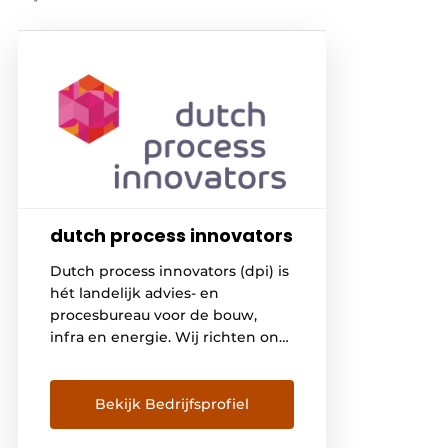
dutch process innovators
Dutch process innovators (dpi) is
hét landelijk advies- en
procesbureau voor de bouw,
infra en energie. Wij richten ons
op alle processen die nodig zijn
om projecten succesvol te
winnen, realiseren en
Bekijk Bedrijfsprofiel
onderhouden. Dit doen wij met
een scherp doel voor ogen. Wij