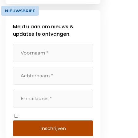
leggen de verbinding tussen alle
NIEUWSBRIEF
stakeholders. We borgen dat
doelen binnen de […]
Meld u aan om nieuws &
updates te ontvangen.
Inschrijven