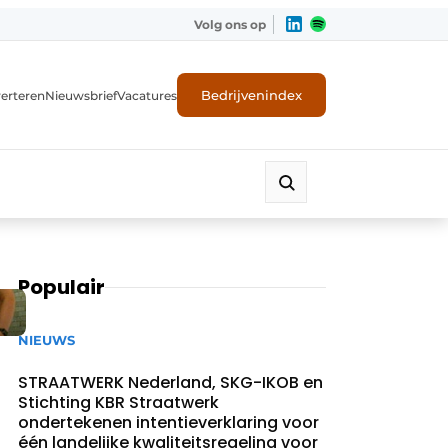
Volg ons op
Bedrijvenindex
erteren
Nieuwsbrief
Vacatures
Populair
NIEUWS
STRAATWERK Nederland, SKG-IKOB en
Stichting KBR Straatwerk
ondertekenen intentieverklaring voor
één landelijke kwaliteitsregeling voor