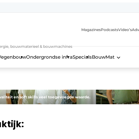
Magazines
Podcasts
Video’s
Adv
 energie, bouwmaterieel & bouwmachines
egenbouw
Ondergrondse infra
Specials
BouwMat
aliteit en soft skills veel toegevoegde waarde.
ktijk: