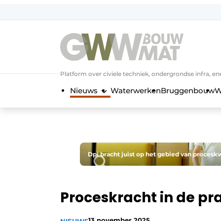
NL
EN
Platform over civiele techniek, ondergrondse infra,
Nieuws
Waterwerken
Bruggenbouw
W
Dpi bracht juist op het gebied van proceskw
Proceskracht in de pra
13 november 2025