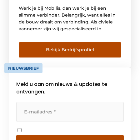
Werk je bij Mobilis, dan werk je bij een
slimme verbinder. Belangrijk, want alles in
de bouw draait om verbinding. Als civiele
aannemer zijn wij gespecialiseerd in
projecten in de betonbouw. Als onderdeel
van TBI heeft Mobilis het vermogen om het
juiste team te koppelen aan de juiste
Bekijk Bedrijfsprofiel
technieken. Wij snappen hoe partijen zo
samenwerken […]
NIEUWSBRIEF
Meld u aan om nieuws & updates te
ontvangen.