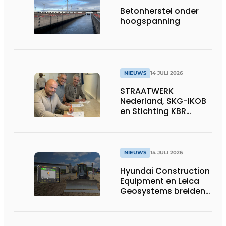
Betonherstel onder
hoogspanning
NIEUWS
14 JULI 2026
STRAATWERK
Nederland, SKG-IKOB
en Stichting KBR
Straatwerk
ondertekenen
intentieverklaring
voor één landelijke
NIEUWS
14 JULI 2026
kwaliteitsregeling
Hyundai Construction
voor straatwerk
Equipment en Leica
Geosystems breiden
hun aanbod van 3D
machinebesturing uit
naar de serie HD130A-