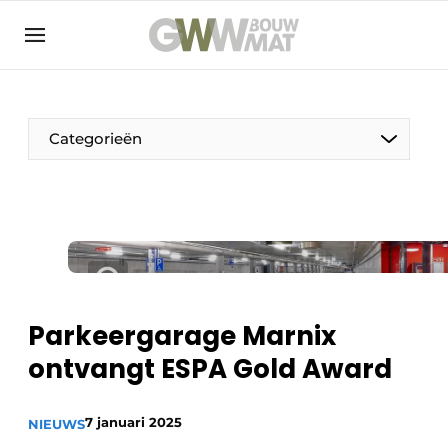
NL
EN
Categorieën
De Pen
Vrouw in de bouw
Parkeergarage Marnix
ontvangt ESPA Gold Award
7 januari 2025
NIEUWS