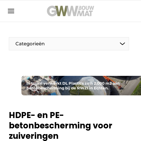
NL
EN
Categorieën
De Pen
In totaal verwerkt DL Plastics zo’n 2.000 m2 aan
Vrouw in de bouw
betonbescherming bij de RWZI in Echten.
HDPE- en PE-
betonbescherming voor
zuiveringen