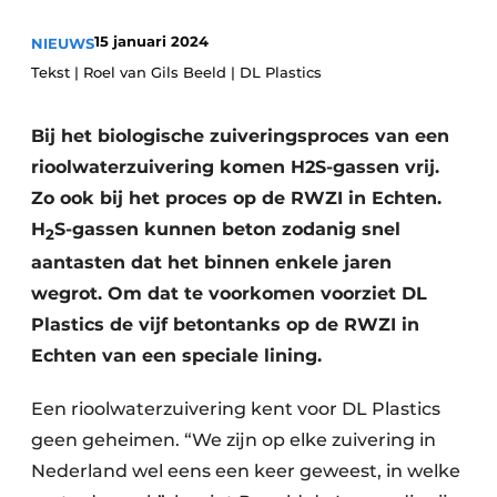
15 januari 2024
NIEUWS
Tekst | Roel van Gils Beeld | DL Plastics
Bij het biologische zuiveringsproces van een
rioolwaterzuivering komen H2S-gassen vrij.
Zo ook bij het proces op de RWZI in Echten.
Duurzaamheid & Innovatie
H
S-gassen kunnen beton zodanig snel
2
Fundering
aantasten dat het binnen enkele jaren
wegrot. Om dat te voorkomen voorziet DL
Kopen/Huren/Leasen
Plastics de vijf betontanks op de RWZI in
Echten van een speciale lining.
Sloop & Recycling
Een rioolwaterzuivering kent voor DL Plastics
Bouwtransport
geen geheimen. “We zijn op elke zuivering in
Machines & Materieel
Nederland wel eens een keer geweest, in welke