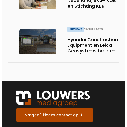
Nederland, SKG-IKOB
en Stichting KBR
Straatwerk
ondertekenen
intentieverklaring
voor één landelijke
NIEUWS
14 JULI 2026
kwaliteitsregeling
Hyundai Construction
voor straatwerk
Equipment en Leica
Geosystems breiden
hun aanbod van 3D
machinebesturing uit
naar de serie HD130A-
bulldozers
Vragen? Neem contact op