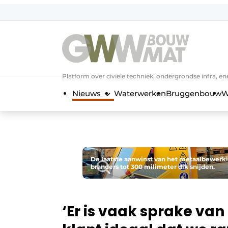
NL
EN
Platform over civiele techniek, ondergrondse infra,
Nieuws
Waterwerken
Bruggenbouw
W
De laatste aanwinst van het metaalbewerk
branders tot 300 milimeter dik snijden.
‘Er is vaak sprake van 