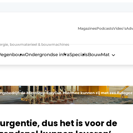
Magazines
Podcasts
Video’s
Adv
 energie, bouwmaterieel & bouwmachines
egenbouw
Ondergrondse infra
Specials
BouwMat
ingsbedrijf: de MicroStep EasyCut. Hiermee kunnen zij met zes Autoge
urgentie, dus het is voor de