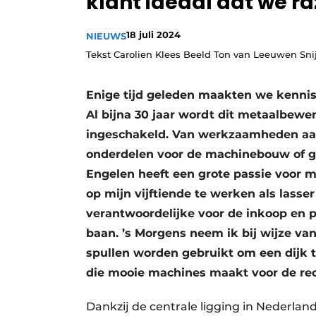
klant ideaal dat we r
18 juli 2024
NIEUWS
Tekst Carolien Klees Beeld Ton van Leeuwen Sn
Enige tijd geleden maakten we kenni
Al bijna 30 jaar wordt dit metaalbewe
ingeschakeld. Van werkzaamheden aan 
onderdelen voor de machinebouw of gr
Engelen heeft een grote passie voor me
op mijn vijftiende te werken als lasse
verantwoordelijke voor de inkoop en 
baan. ’s Morgens neem ik bij wijze va
spullen worden gebruikt om een dijk t
die mooie machines maakt voor de rec
Dankzij de centrale ligging in Nederland 