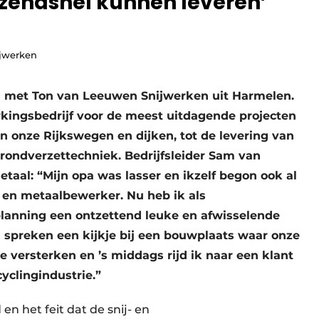
azendsnel kunnen leveren’
ijwerken
s met Ton van Leeuwen Snijwerken uit Harmelen.
rkingsbedrijf voor de meest uitdagende projecten
onze Rijkswegen en dijken, tot de levering van
ondverzettechniek. Bedrijfsleider Sam van
taal: “Mijn opa was lasser en ikzelf begon ook al
r en metaalbewerker. Nu heb ik als
planning een ontzettend leuke en afwisselende
n spreken een kijkje bij een bouwplaats waar onze
e versterken en ’s middags rijd ik naar een klant
yclingindustrie.”
en het feit dat de snij- en