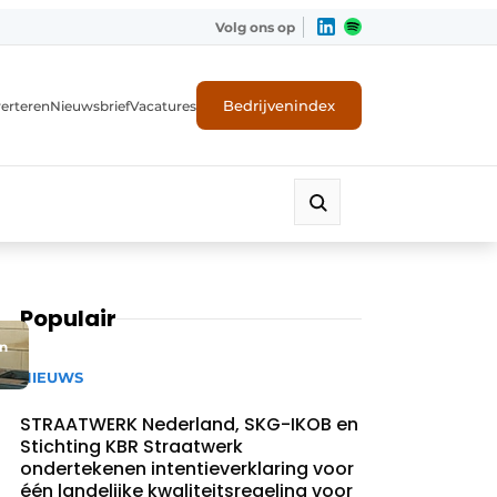
Volg ons op
Bedrijvenindex
erteren
Nieuwsbrief
Vacatures
Populair
en
NIEUWS
STRAATWERK Nederland, SKG-IKOB en
Stichting KBR Straatwerk
ondertekenen intentieverklaring voor
één landelijke kwaliteitsregeling voor