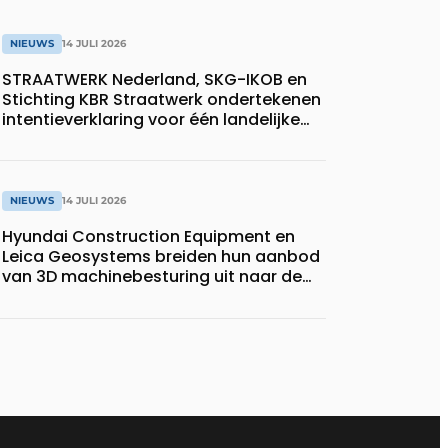
NIEUWS
14 JULI 2026
STRAATWERK Nederland, SKG-IKOB en
Stichting KBR Straatwerk ondertekenen
intentieverklaring voor één landelijke
kwaliteitsregeling voor straatwerk
NIEUWS
14 JULI 2026
Hyundai Construction Equipment en
Leica Geosystems breiden hun aanbod
van 3D machinebesturing uit naar de
serie HD130A-bulldozers