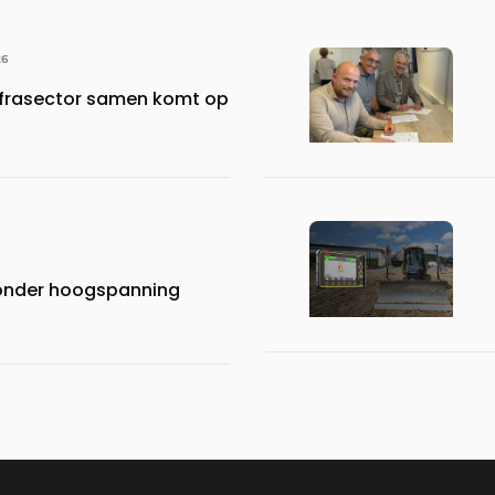
26
frasector samen komt op
 onder hoogspanning