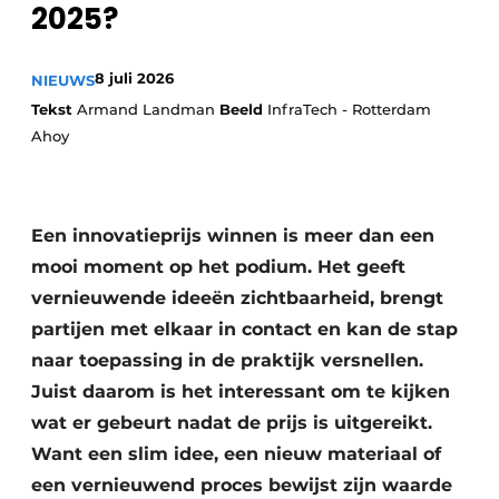
2025?
8 juli 2026
NIEUWS
Tekst
Armand Landman
Beeld
InfraTech - Rotterdam
Ahoy
Duurzaamheid & Innovatie
Een innovatieprijs winnen is meer dan een
Fundering
mooi moment op het podium. Het geeft
vernieuwende ideeën zichtbaarheid, brengt
Kopen/Huren/Leasen
partijen met elkaar in contact en kan de stap
naar toepassing in de praktijk versnellen.
Sloop & Recycling
Juist daarom is het interessant om te kijken
Bouwtransport
wat er gebeurt nadat de prijs is uitgereikt.
Want een slim idee, een nieuw materiaal of
Machines & Materieel
een vernieuwend proces bewijst zijn waarde