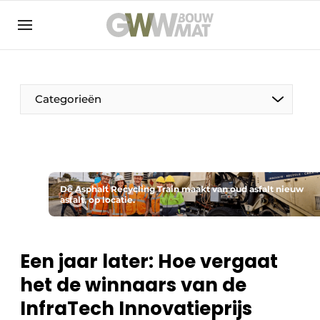
NL
EN
Categorieën
De Pen
De Asphalt Recycling Train maakt van oud asfalt nieuw
Vrouw in de bouw
asfalt, op locatie.
Een jaar later: Hoe vergaat
het de winnaars van de
InfraTech Innovatieprijs