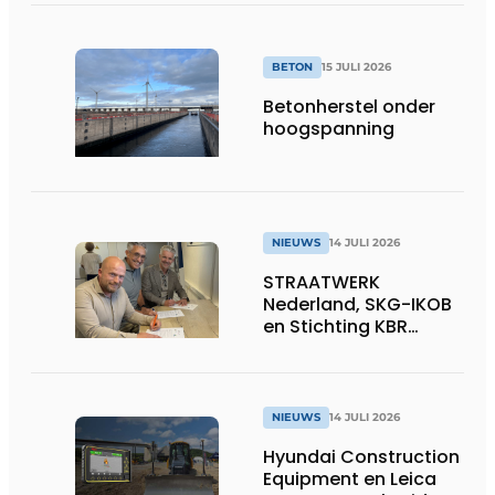
BETON
15 JULI 2026
Betonherstel onder
hoogspanning
NIEUWS
14 JULI 2026
STRAATWERK
Nederland, SKG-IKOB
en Stichting KBR
Straatwerk
ondertekenen
intentieverklaring
voor één landelijke
NIEUWS
14 JULI 2026
kwaliteitsregeling
Hyundai Construction
voor straatwerk
Equipment en Leica