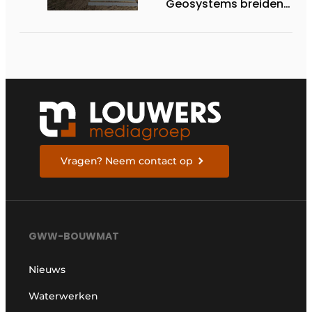
Geosystems breiden
hun aanbod van 3D
machinebesturing uit
naar de serie HD130A-
bulldozers
Vragen? Neem contact op
GWW-BOUWMAT
Nieuws
Waterwerken