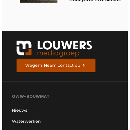
hun aanbod van 3D
machinebesturing uit
naar de serie HD130A-
bulldozers
Vragen? Neem contact op
GWW-BOUWMAT
Nieuws
Waterwerken