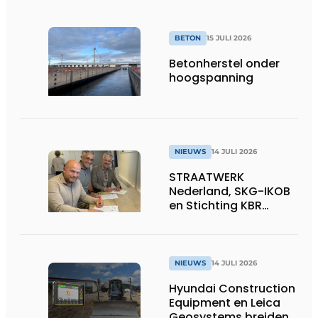
BETON
15 JULI 2026
Betonherstel onder
hoogspanning
NIEUWS
14 JULI 2026
STRAATWERK
Nederland, SKG-IKOB
en Stichting KBR
Straatwerk
ondertekenen
intentieverklaring
voor één landelijke
NIEUWS
14 JULI 2026
kwaliteitsregeling
Hyundai Construction
voor straatwerk
Equipment en Leica
Geosystems breiden