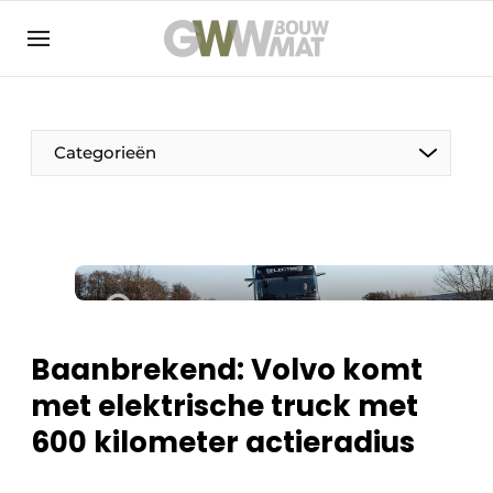
NL
EN
Categorieën
De Pen
Vrouw in de bouw
Baanbrekend: Volvo komt
met elektrische truck met
600 kilometer actieradius