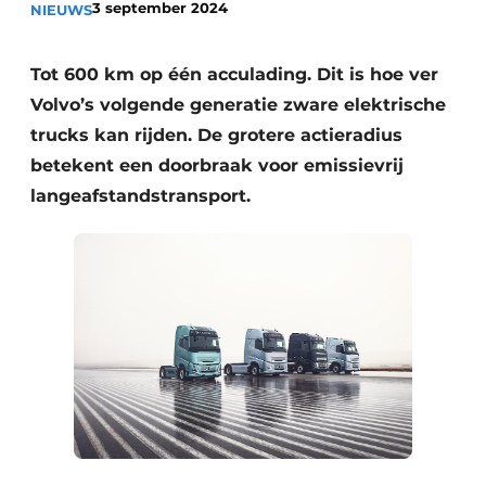
3 september 2024
NIEUWS
Tot 600 km op één acculading. Dit is hoe ver
Volvo’s volgende generatie zware elektrische
trucks kan rijden. De grotere actieradius
betekent een doorbraak voor emissievrij
langeafstandstransport.
Duurzaamheid & Innovatie
Fundering
Kopen/Huren/Leasen
Sloop & Recycling
Bouwtransport
Machines & Materieel