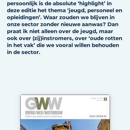
persoonlijk is de absolute ‘highlight’ in
deze editie het thema ‘jeugd, personeel en
opleidingen’. Waar zouden we blijven in
onze sector zonder nieuwe aanwas? Dan
praat ik niet alleen over de jeugd, maar
ook over (zij)instromers, over ‘oude rotten
in het vak’ die we vooral willen behouden
in de sector.
Duurzaamheid & Innovatie
Fundering
Kopen/Huren/Leasen
Sloop & Recycling
Bouwtransport
Machines & Materieel