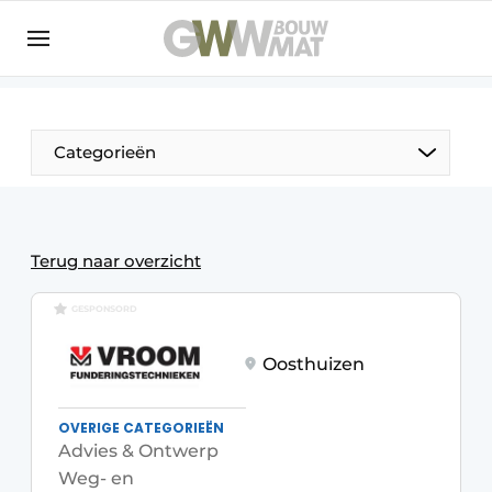
NL
EN
Categorieën
De Pen
Terug naar overzicht
Vrouw in de bouw
GESPONSORD
Oosthuizen
OVERIGE CATEGORIEËN
Advies & Ontwerp
Weg- en