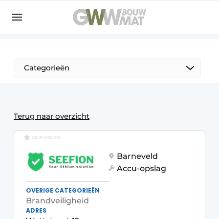
NL
EN
Categorieën
De Pen
Terug naar overzicht
Vrouw in de bouw
GESPONSORD
Barneveld
Accu-opslag
OVERIGE CATEGORIEËN
Brandveiligheid
ADRES