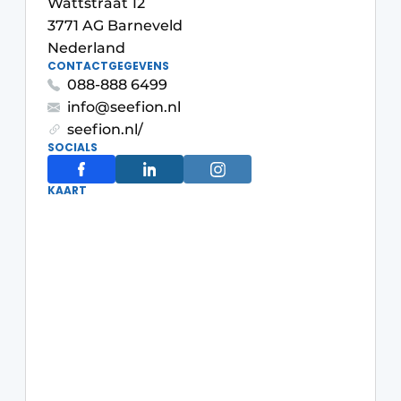
Wattstraat 12
3771 AG Barneveld
Nederland
CONTACTGEGEVENS
088-888 6499
info@seefion.nl
seefion.nl/
SOCIALS
Duurzaamheid & Innovatie
KAART
Fundering
Kopen/Huren/Leasen
Sloop & Recycling
Bouwtransport
Machines & Materieel