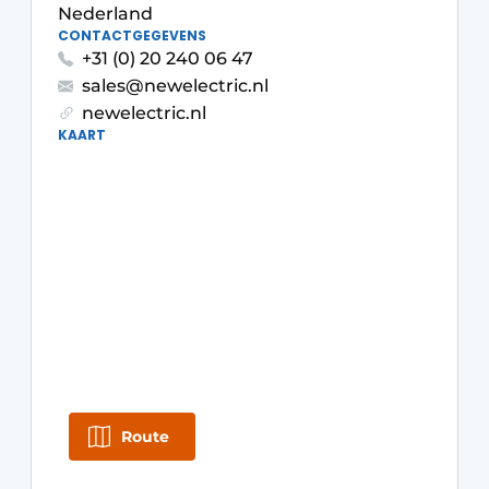
Nederland
CONTACTGEGEVENS
+31 (0) 20 240 06 47
sales@newelectric.nl
newelectric.nl
KAART
Duurzaamheid & Innovatie
Fundering
Kopen/Huren/Leasen
Sloop & Recycling
Bouwtransport
Route
Machines & Materieel