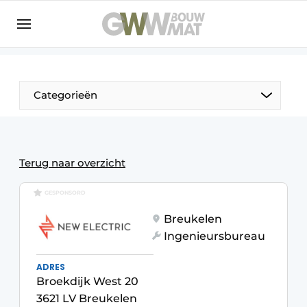
NL
EN
Categorieën
De Pen
Terug naar overzicht
Vrouw in de bouw
GESPONSORD
Breukelen
Ingenieursbureau
ADRES
Broekdijk West 20
3621 LV Breukelen